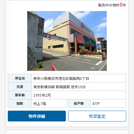
0
販売中の物件
件
所在地
神奈川県横浜市港北区綱島西6丁目
交通
東急新横浜線 新綱島駅 徒歩10分
築年数
1995年2月
階数
地上7階
総戸数
47戸
物件詳細
売却査定