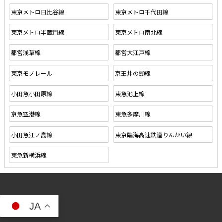
東京メトロ日比谷線
東京メトロ千代田線
東京メトロ半蔵門線
東京メトロ南北線
都営浅草線
都営大江戸線
東京モノレール
京王井の頭線
小田急小田原線
東急池上線
京急空港線
東急多摩川線
小田急江ノ島線
東京臨海高速鉄道りんかい線
東急新横浜線
JA