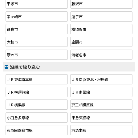
平塚市
藤沢市
茅ヶ崎市
逗子市
鎌倉市
横須賀市
大和市
座間市
厚木市
海老名市
沿線で絞り込む
ＪＲ東海道本線
ＪＲ京浜東北・根岸線
ＪＲ横須賀線
ＪＲ南武線
ＪＲ横浜線
京王相模原線
小田急多摩線
東急東横線
東急田園都市線
京急本線