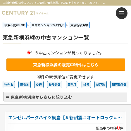
東急新横浜線の中古マンション情報、価格相場、売却査定｜センチュリー21マイホーム
横浜不動産TOP
中古マンションカタログ
東急新横浜線
東急新横浜線の中古マンション一覧
6
件の中古マンションが見つかりました。
東急新横浜線の販売中物件はこちら
物件の表示順位が変更できます
物件名
所在地
交通
徒歩分数
築年月
規模
総戸数
販売物件数
＝ 東急新横浜線からさらに絞り込む
エンゼルパークハイツ綱島【＃新耐震＃オートロック＃眺望◎】
0
販売中の物件
件