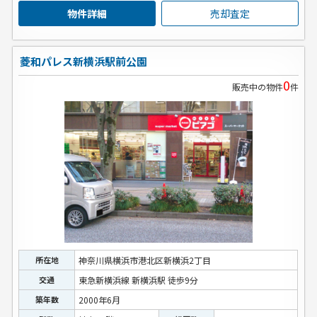
物件詳細
売却査定
菱和パレス新横浜駅前公園
0
販売中の物件
件
所在地
神奈川県横浜市港北区新横浜2丁目
交通
東急新横浜線 新横浜駅 徒歩9分
築年数
2000年6月