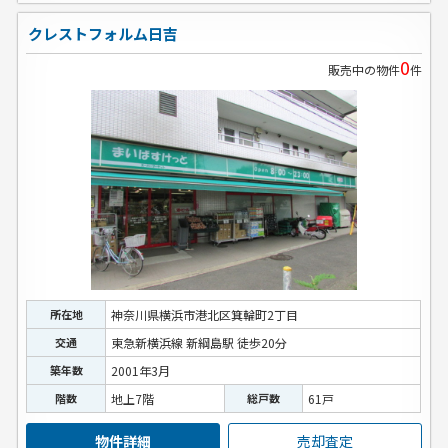
クレストフォルム日吉
0
販売中の物件
件
所在地
神奈川県横浜市港北区箕輪町2丁目
交通
東急新横浜線 新綱島駅 徒歩20分
築年数
2001年3月
階数
地上7階
総戸数
61戸
物件詳細
売却査定