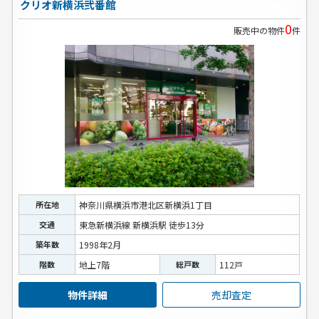
クリオ新横浜弐番館
0
販売中の物件
件
所在地
神奈川県横浜市港北区新横浜1丁目
交通
東急新横浜線 新横浜駅 徒歩13分
築年数
1998年2月
階数
地上7階
総戸数
112戸
物件詳細
売却査定