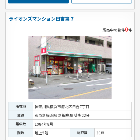
ライオンズマンション日吉第７
0
販売中の物件
件
所在地
神奈川県横浜市港北区日吉7丁目
交通
東急新横浜線 新綱島駅 徒歩22分
築年数
1984年8月
階数
地上5階
総戸数
30戸