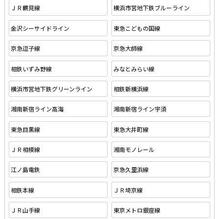
ＪＲ鶴見線
横浜市営地下鉄ブルーライン
金沢シーサイドライン
東急こどもの国線
京急逗子線
京急大師線
相鉄いずみ野線
みなとみらい線
横浜市営地下鉄グリーンライン
相鉄新横浜線
湘南新宿ライン高海
湘南新宿ライン宇須
東急目黒線
東急大井町線
ＪＲ相模線
湘南モノレール
江ノ島電鉄
京急久里浜線
相鉄本線
ＪＲ埼京線
ＪＲ山手線
東京メトロ銀座線