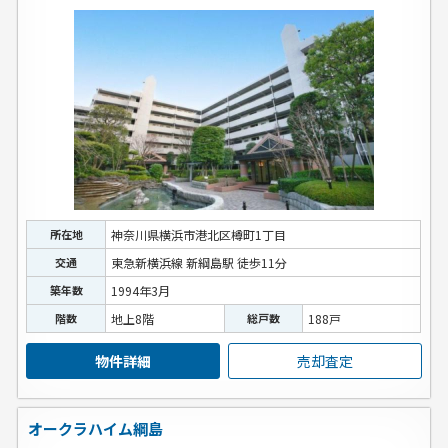
所在地
神奈川県横浜市港北区樽町1丁目
交通
東急新横浜線 新綱島駅 徒歩11分
築年数
1994年3月
階数
地上8階
総戸数
188戸
物件詳細
売却査定
オークラハイム綱島