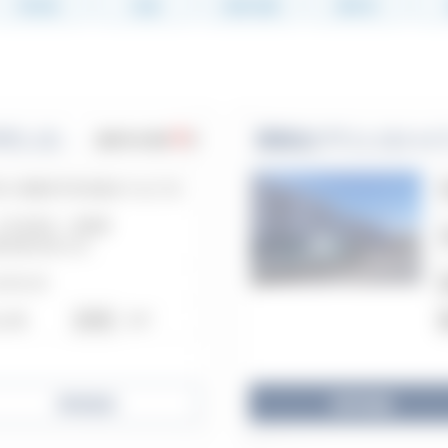
所在地
交通
徒歩分数
築年月
0
ローレルスクエア港南台サザンステージＥ棟
港南台プリンスハイ
販売中の物件
件
奈川県横浜市栄区鍛冶ケ谷2丁目
Ｒ京浜東北・根岸線
南台駅/徒歩16分
02年10月
上4階
48戸
総戸数
売却査定
物件詳細