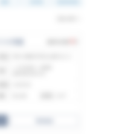
規模
総戸数
販売物件数
次の10件>>
0
ツ４号館
販売中の物件
件
神奈川県横浜市栄区上郷町262-32
所在地
ＪＲ京浜東北・根岸線
交通
港南台駅/徒歩18分
1983年2月
築年数
地上5階
501戸
階数
総戸数
売却査定