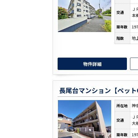
Ｊ
交通
本
19
築年数
地
階数
物件詳細
神
所在地
Ｊ
交通
大
19
築年数