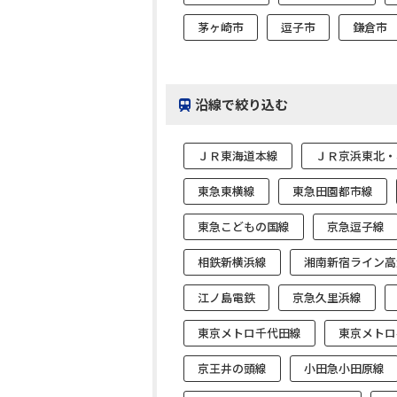
茅ヶ崎市
逗子市
鎌倉市
沿線で絞り込む
ＪＲ東海道本線
ＪＲ京浜東北・
東急東横線
東急田園都市線
東急こどもの国線
京急逗子線
相鉄新横浜線
湘南新宿ライン高
江ノ島電鉄
京急久里浜線
東京メトロ千代田線
東京メトロ
京王井の頭線
小田急小田原線