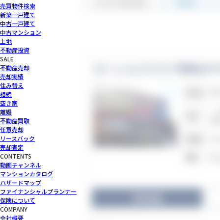
カタログ並び替え
物件名
売買物件検索
新築一戸建て
中古一戸建て
中古マンション
土地
不動産投資
SALE
不動産売却
売却実績
住み替え
神
所在地
相続
空き家
Ｊ
離婚
交通
港
不動産買取
任意売却
リースバック
20
築年数
売却査定
CONTENTS
地
階数
動画チャンネル
マンションカタログ
ハザードマップ
ファイナンシャルプランナー
物件詳細
保険について
COMPANY
会社概要