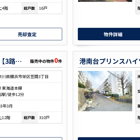
上4階
16戸
総戸数
売却査定
物件詳細
0
大船第３パークタウンＧ棟【3路線利用可・納戸・リノベ】
港南台プリンスハイ
販売中の物件
件
奈川県横浜市栄区笠間3丁目
Ｒ東海道本線
船駅/徒歩12分
83年3月
上12階
310戸
総戸数