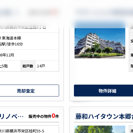
0
ライオンズマンション大船Ｂ館【オートロック・リフォーム】
サザンヒルズ横濱本
販売中の物件
件
奈川県横浜市栄区笠間5丁目
Ｒ東海道本線
船駅/徒歩16分
88年12月
上5階
14戸
総戸数
売却査定
物件詳細
0
本郷台ヒミコマンション【リノベ・本郷台駅7分・角住戸】
販売中の物件
件
奈川県横浜市栄区桂町55-5