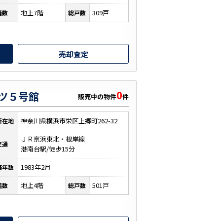
地上7階
309戸
階数
総戸数
売却査定
0
ツ５号館
販売中の物件
件
神奈川県横浜市栄区上郷町262-32
所在地
ＪＲ京浜東北・根岸線
交通
港南台駅/徒歩15分
1983年2月
築年数
地上4階
501戸
階数
総戸数