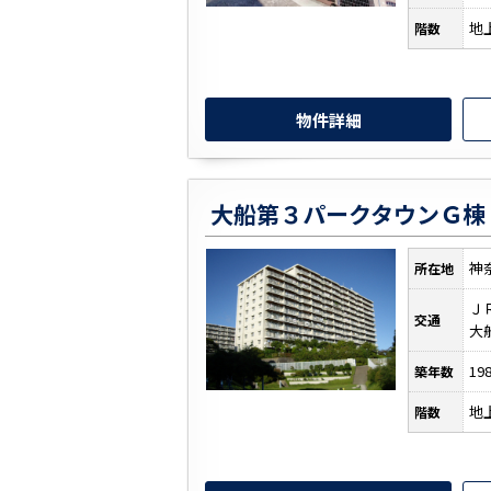
地
階数
物件詳細
神
所在地
Ｊ
交通
大
19
築年数
地
階数