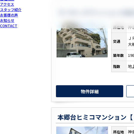
アクセス
スタッフ紹介
お客様の声
お知らせ
CONTACT
神
所在地
Ｊ
交通
大
19
築年数
地
階数
物件詳細
神
所在地