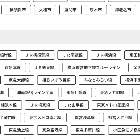
横須賀市
大和市
座間市
厚木市
海老名市
根岸線
ＪＲ横須賀線
ＪＲ南武線
ＪＲ横浜線
京王
京急本線
ＪＲ鶴見線
横浜市営地下鉄ブルーライン
金
京急大師線
相鉄いずみ野線
みなとみらい線
横浜市
海
湘南新宿ライン宇須
東急目黒線
東急大井町線
相鉄本線
ＪＲ埼京線
ＪＲ山手線
東京メトロ銀座線
半蔵門線
東京メトロ南北線
都営浅草線
都営大江戸線
東急池上線
京急空港線
東急多摩川線
小田急江ノ島