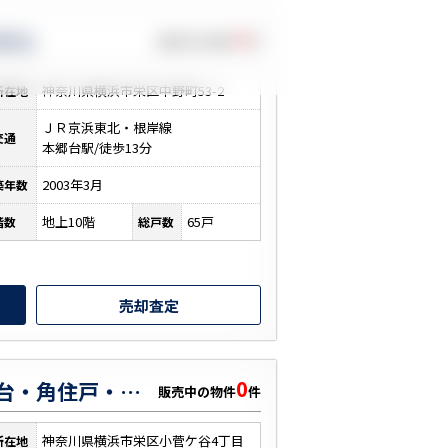
0
郷台
販売中の物件
件
神奈川県横浜市栄区中野町53-2
所在地
ＪＲ京浜東北・根岸線
交通
本郷台駅/徒歩13分
2003年3月
築年数
地上10階
65戸
階数
総戸数
売却査定
0
藤和ハイタウン本郷台・角住戸・家具付・キッズスペース
販売中の物件
件
神奈川県横浜市栄区小菅ケ谷4丁目
所在地