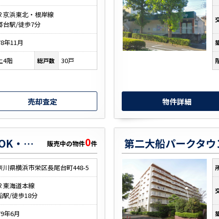
Ｒ京浜東北・根岸線
郷台駅/徒歩7分
78年11月
上4階
30戸
総戸数
売却査定
物件詳細
0
長尾台マンション【ペットOK・庭・大船駅まで平坦】
販売中の物件
件
奈川県横浜市栄区長尾台町448-5
Ｒ東海道本線
船駅/徒歩18分
79年6月