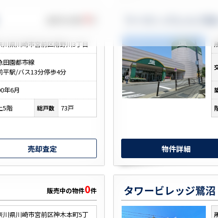
0
ライオンズヒルズ梶
販売中の物件
件
奈川県川崎市宮前区南野川3丁目
急田園都市線
前平駅/バス13分停歩4分
00年6月
上5階
73戸
総戸数
売却査定
物件詳細
0
販売中の物件
件
奈川県川崎市宮前区神木本町5丁