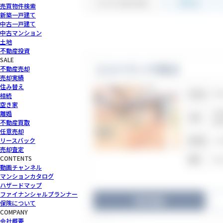
カタログ並び替え
物件名
売買物件検索
新築一戸建て
中古一戸建て
中古マンション
土地
不動産投資
SALE
エスペランサ鷺沼
不動産売却
売却実績
住み替え
神
所在地
相続
空き家
東
離婚
交通
鷺
不動産買取
任意売却
リースバック
19
築年数
売却査定
CONTENTS
地
階数
動画チャンネル
マンションカタログ
ハザードマップ
ファイナンシャルプランナー
物件詳細
保険について
COMPANY
会社概要