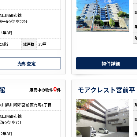
急田園都市線
前平駅/徒歩22分
84年8月
上6階
39戸
総戸数
売却査定
物件詳細
0
館
販売中の物件
件
奈川県川崎市宮前区有馬1丁目
急田園都市線
沼駅/徒歩7分
92年8月