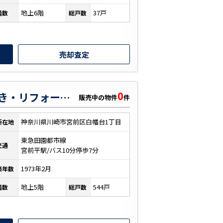
地上6階
37戸
階数
総戸数
売却査定
0
白幡台住宅【南東向き・リフォーム・総戸数544戸】
販売中の物件
件
神奈川県川崎市宮前区白幡台1丁目
所在地
東急田園都市線
交通
宮前平駅/バス10分停歩7分
1973年2月
築年数
地上5階
544戸
階数
総戸数