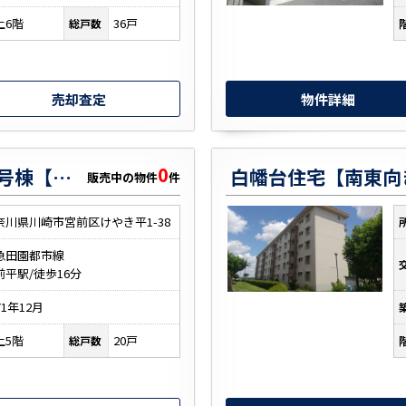
上6階
36戸
総戸数
売却査定
物件詳細
0
宮前平グリーンハイツ３８号棟【南西向き・リノベ】
販売中の物件
件
奈川県川崎市宮前区けやき平1-38
急田園都市線
前平駅/徒歩16分
71年12月
上5階
20戸
総戸数