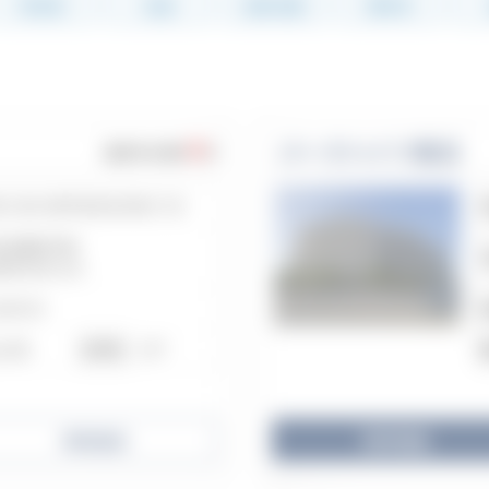
所在地
交通
徒歩分数
築年月
0
パークハイツ鷺沼
販売中の物件
件
奈川県川崎市宮前区有馬3丁目
急田園都市線
沼駅/徒歩18分
86年3月
上5階
19戸
総戸数
売却査定
物件詳細