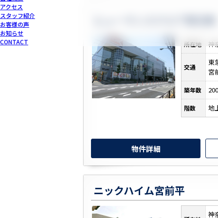
アクセス
スタッフ紹介
ヒューマンスクエア鷺沼東
お客様の声
お知らせ
CONTACT
神
所在地
東
交通
宮
20
築年数
地
階数
物件詳細
ニックハイム宮前平
神