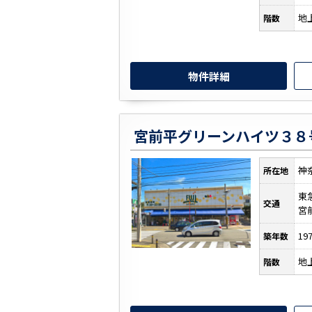
地
階数
物件詳細
神
所在地
東
交通
宮
19
築年数
地
階数