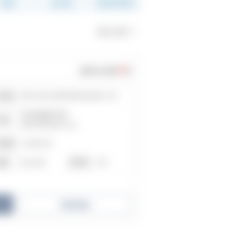
規模
総戸数
販売物件数
次の10件>>
0
販売中の物件
件
神奈川県川崎市宮前区有馬2丁目
所在地
東急田園都市線
交通
宮前平駅/徒歩13分
1980年3月
築年数
地上7階
44戸
階数
総戸数
売却査定