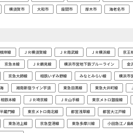
横須賀市
大和市
座間市
厚木市
海老名市
根岸線
ＪＲ横須賀線
ＪＲ南武線
ＪＲ横浜線
京王
京急本線
ＪＲ鶴見線
横浜市営地下鉄ブルーライン
金
京急大師線
相鉄いずみ野線
みなとみらい線
横浜市
海
湘南新宿ライン宇須
東急目黒線
東急大井町線
相鉄本線
ＪＲ埼京線
ＪＲ山手線
東京メトロ銀座線
半蔵門線
東京メトロ南北線
都営浅草線
都営大江戸線
東急池上線
京急空港線
東急多摩川線
小田急江ノ島