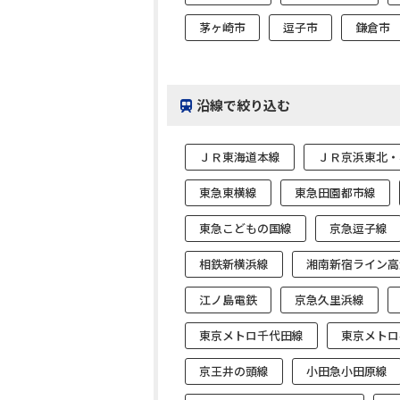
茅ヶ崎市
逗子市
鎌倉市
沿線で絞り込む
ＪＲ東海道本線
ＪＲ京浜東北・
東急東横線
東急田園都市線
東急こどもの国線
京急逗子線
相鉄新横浜線
湘南新宿ライン高
江ノ島電鉄
京急久里浜線
東京メトロ千代田線
東京メトロ
京王井の頭線
小田急小田原線