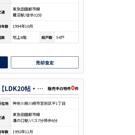
東急田園都市線
交通
鷺沼駅/徒歩32分
1994年10月
築年数
地上6階
54戸
階数
総戸数
売却査定
0
モアクレスト宮前平【LDK20帖・ペットOK・リフォーム】
販売中の物件
件
神奈川県川崎市宮前区平1丁目
所在地
東急田園都市線
交通
溝の口駅/バス7分停歩6分
1992年11月
築年数