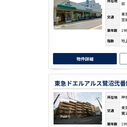
所在地
目
東
交通
宮
19
築年数
地
階数
物件詳細
東急ドエルアルス鷺沼弐番
神
所在地
東
交通
鷺
19
築年数