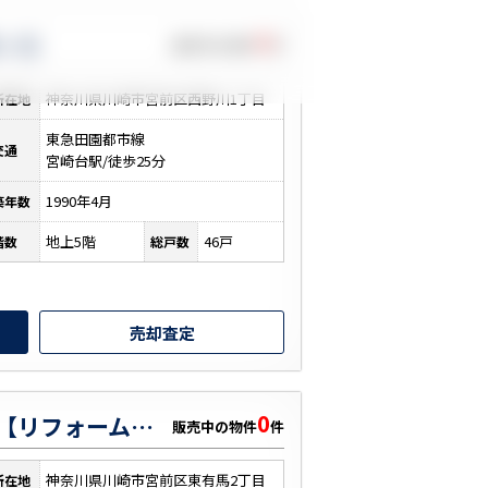
0
ヶ谷
販売中の物件
件
神奈川県川崎市宮前区西野川1丁目
所在地
東急田園都市線
交通
宮崎台駅/徒歩25分
1990年4月
築年数
地上5階
46戸
階数
総戸数
売却査定
0
タワービレッジ鷺沼【リフォーム・WIC・バス停歩3分】
販売中の物件
件
神奈川県川崎市宮前区東有馬2丁目
所在地