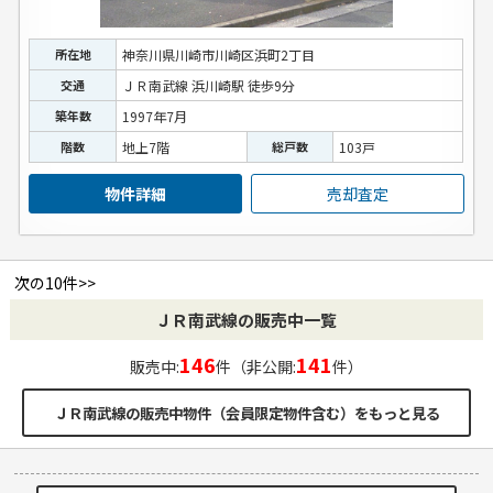
所在地
神奈川県川崎市川崎区浜町2丁目
交通
ＪＲ南武線 浜川崎駅 徒歩9分
築年数
1997年7月
階数
地上7階
総戸数
103戸
物件詳細
売却査定
次の10件>>
ＪＲ南武線の販売中一覧
146
141
販売中:
件（非公開:
件）
ＪＲ南武線の販売中物件（会員限定物件含む）をもっと見る