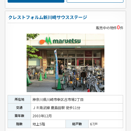
クレストフォルム新川崎サウスステージ
0
販売中の物件
件
所在地
神奈川県川崎市幸区古市場2丁目
交通
ＪＲ南武線 鹿島田駅 徒歩11分
築年数
2003年12月
階数
地上5階
総戸数
67戸