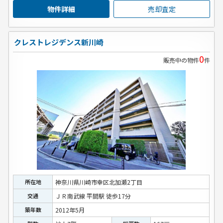
物件詳細
売却査定
クレストレジデンス新川崎
0
販売中の物件
件
所在地
神奈川県川崎市幸区北加瀬2丁目
交通
ＪＲ南武線 平間駅 徒歩17分
築年数
2012年5月