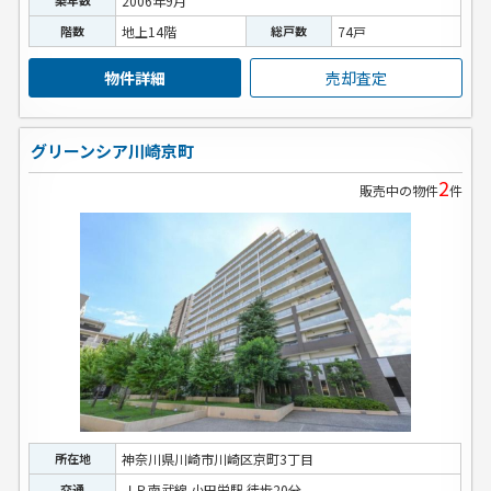
2006年9月
階数
地上14階
総戸数
74戸
物件詳細
売却査定
グリーンシア川崎京町
2
販売中の物件
件
所在地
神奈川県川崎市川崎区京町3丁目
交通
ＪＲ南武線 小田栄駅 徒歩20分