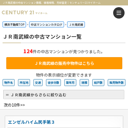
ＪＲ南武線の中古マンション情報、価格相場、売却査定｜センチュリー21マイホーム
横浜不動産TOP
中古マンションカタログ
ＪＲ南武線
ＪＲ南武線の中古マンション一覧
124
件の中古マンションが見つかりました。
ＪＲ南武線の販売中物件はこちら
物件の表示順位が変更できます
物件名
所在地
交通
徒歩分数
築年月
規模
総戸数
販売物件数
＝ ＪＲ南武線からさらに絞り込む
次の10件>>
エンゼルハイム尻手第３