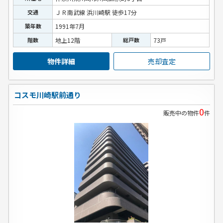
交通
ＪＲ南武線 浜川崎駅 徒歩17分
築年数
1991年7月
階数
地上12階
総戸数
73戸
物件詳細
売却査定
コスモ川崎駅前通り
0
販売中の物件
件