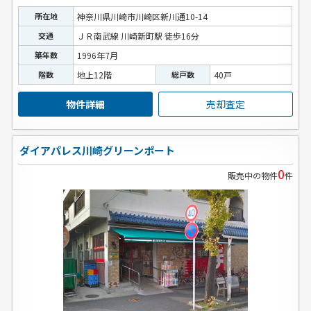
所在地
神奈川県川崎市川崎区新川通10-14
交通
ＪＲ南武線 川崎新町駅 徒歩16分
築年数
1996年7月
階数
地上12階
総戸数
40戸
物件詳細
売却査定
ダイアパレス川崎グリーンポート
0
販売中の物件
件