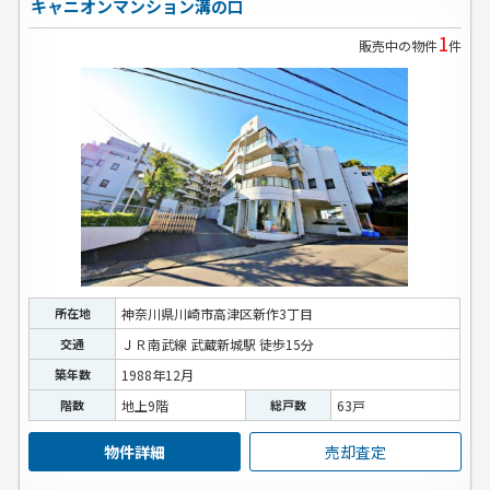
キャニオンマンション溝の口
1
販売中の物件
件
所在地
神奈川県川崎市高津区新作3丁目
交通
ＪＲ南武線 武蔵新城駅 徒歩15分
築年数
1988年12月
階数
地上9階
総戸数
63戸
物件詳細
売却査定