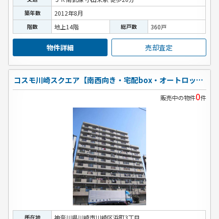
築年数
2012年8月
階数
地上14階
総戸数
360戸
物件詳細
売却査定
コスモ川崎スクエア【南西向き・宅配box・オートロック】
0
販売中の物件
件
所在地
神奈川県川崎市川崎区浜町3丁目