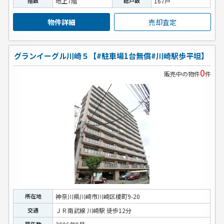
階数
地上7階
総戸数
167戸
物件詳細
売却査定
グランイーグル川崎５【#駐車場1台無償#川崎駅歩平坦】
0
販売中の物件
件
所在地
神奈川県川崎市川崎区榎町9-20
交通
ＪＲ南武線 川崎駅 徒歩12分
築年数