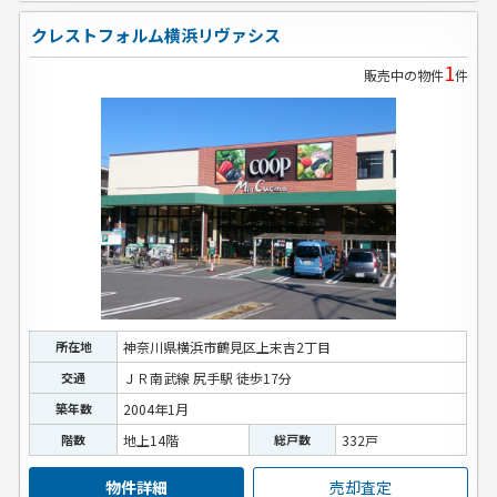
クレストフォルム横浜リヴァシス
1
販売中の物件
件
所在地
神奈川県横浜市鶴見区上末吉2丁目
交通
ＪＲ南武線 尻手駅 徒歩17分
築年数
2004年1月
階数
地上14階
総戸数
332戸
物件詳細
売却査定