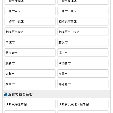
川崎市多摩区
川崎市高津区
川崎市幸区
川崎市川崎区
川崎市中原区
相模原市南区
相模原市緑区
相模原市中央区
平塚市
藤沢市
茅ヶ崎市
逗子市
鎌倉市
横須賀市
大和市
座間市
厚木市
海老名市
沿線で絞り込む
ＪＲ東海道本線
ＪＲ京浜東北・根岸線