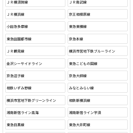
ＪＲ横須賀線
ＪＲ南武線
ＪＲ横浜線
京王相模原線
小田急多摩線
東急東横線
東急田園都市線
京急本線
ＪＲ鶴見線
横浜市営地下鉄ブルーライン
金沢シーサイドライン
東急こどもの国線
京急逗子線
京急大師線
相鉄いずみ野線
みなとみらい線
横浜市営地下鉄グリーンライン
相鉄新横浜線
湘南新宿ライン高海
湘南新宿ライン宇須
東急目黒線
東急大井町線