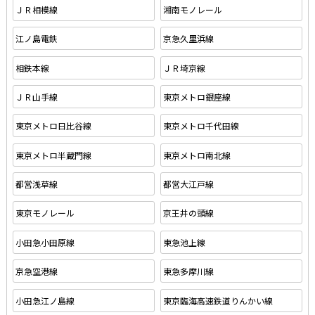
ＪＲ相模線
湘南モノレール
江ノ島電鉄
京急久里浜線
相鉄本線
ＪＲ埼京線
ＪＲ山手線
東京メトロ銀座線
東京メトロ日比谷線
東京メトロ千代田線
東京メトロ半蔵門線
東京メトロ南北線
都営浅草線
都営大江戸線
東京モノレール
京王井の頭線
小田急小田原線
東急池上線
京急空港線
東急多摩川線
小田急江ノ島線
東京臨海高速鉄道りんかい線