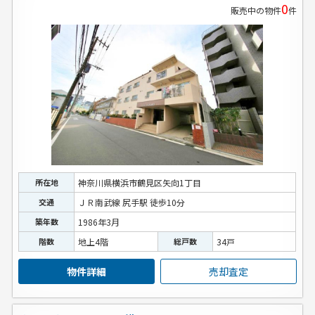
0
販売中の物件
件
所在地
神奈川県横浜市鶴見区矢向1丁目
交通
ＪＲ南武線 尻手駅 徒歩10分
築年数
1986年3月
階数
地上4階
総戸数
34戸
物件詳細
売却査定