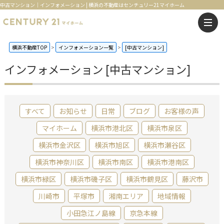
中古マンション｜インフォメーション | 横浜の不動産はセンチュリー21マイホーム
横浜不動産TOP
インフォメーション一覧
[中古マンション]
インフォメーション [中古マンション]
すべて
お知らせ
日常
ブログ
お客様の声
マイホーム
横浜市港北区
横浜市泉区
横浜市金沢区
横浜市旭区
横浜市瀬谷区
横浜市神奈川区
横浜市南区
横浜市港南区
横浜市緑区
横浜市磯子区
横浜市鶴見区
藤沢市
川崎市
平塚市
湘南エリア
地域情報
小田急江ノ島線
京急本線