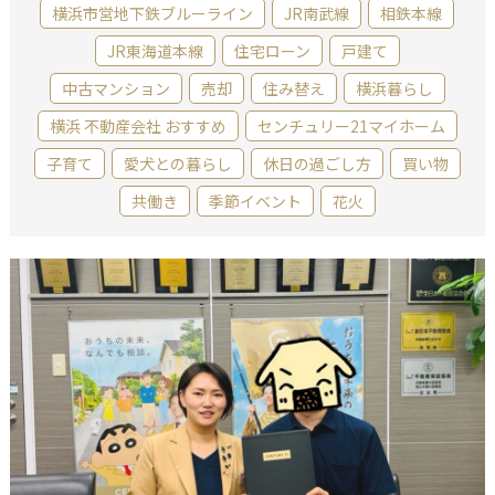
横浜市営地下鉄ブルーライン
JR南武線
相鉄本線
JR東海道本線
住宅ローン
戸建て
中古マンション
売却
住み替え
横浜暮らし
横浜 不動産会社 おすすめ
センチュリー21マイホーム
子育て
愛犬との暮らし
休日の過ごし方
買い物
共働き
季節イベント
花火