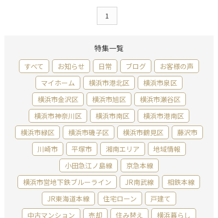
1
特集一覧
すべて
お知らせ
日常
ブログ
お客様の声
マイホーム
横浜市港北区
横浜市泉区
横浜市金沢区
横浜市旭区
横浜市瀬谷区
横浜市神奈川区
横浜市南区
横浜市港南区
横浜市緑区
横浜市磯子区
横浜市鶴見区
藤沢市
川崎市
平塚市
湘南エリア
地域情報
小田急江ノ島線
京急本線
横浜市営地下鉄ブルーライン
JR南武線
相鉄本線
JR東海道本線
住宅ローン
戸建て
中古マンション
売却
住み替え
横浜暮らし