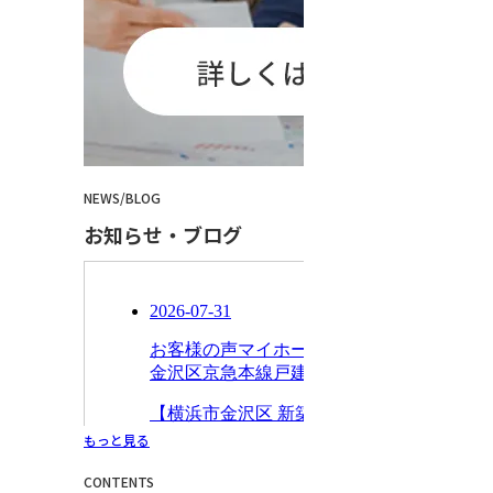
NEWS
/
BLOG
お知らせ・ブログ
もっと見る
CONTENTS