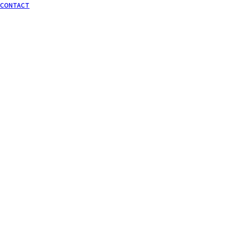
CONTACT