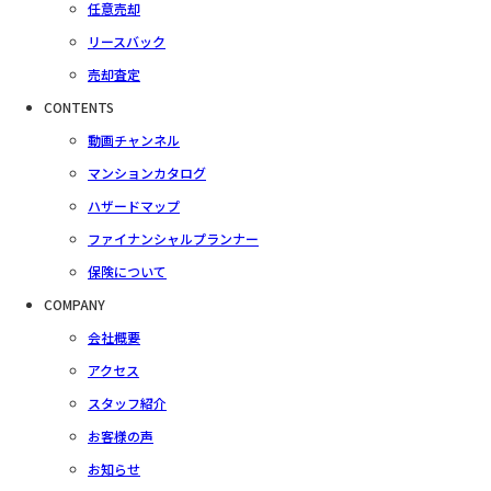
任意売却
リースバック
売却査定
CONTENTS
動画チャンネル
マンションカタログ
ハザードマップ
ファイナンシャルプランナー
保険について
COMPANY
会社概要
アクセス
スタッフ紹介
お客様の声
お知らせ