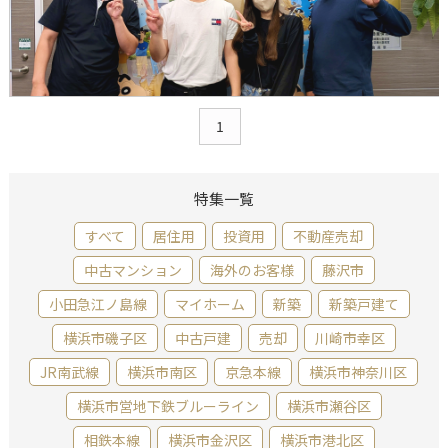
1
特集一覧
すべて
居住用
投資用
不動産売却
中古マンション
海外のお客様
藤沢市
小田急江ノ島線
マイホーム
新築
新築戸建て
横浜市磯子区
中古戸建
売却
川崎市幸区
JR南武線
横浜市南区
京急本線
横浜市神奈川区
横浜市営地下鉄ブルーライン
横浜市瀬谷区
相鉄本線
横浜市金沢区
横浜市港北区