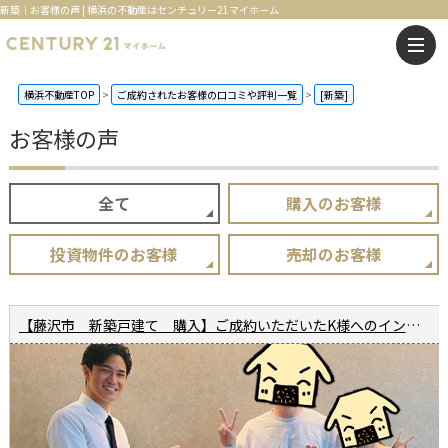
新築｜お客様の声 | 横浜の不動産はセンチュリー21マイホーム
横浜不動産TOP
ご成約されたお客様の口コミや評判一覧
[新築]
お客様の声
全て
購入のお客様
投資物件のお客様
売却のお客様
【藤沢市 新築戸建て 購入】ご成約いただいたK様へのインタビュー