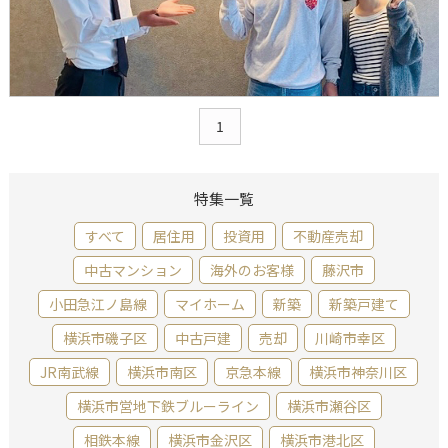
1
特集一覧
すべて
居住用
投資用
不動産売却
中古マンション
海外のお客様
藤沢市
小田急江ノ島線
マイホーム
新築
新築戸建て
横浜市磯子区
中古戸建
売却
川崎市幸区
JR南武線
横浜市南区
京急本線
横浜市神奈川区
横浜市営地下鉄ブルーライン
横浜市瀬谷区
相鉄本線
横浜市金沢区
横浜市港北区