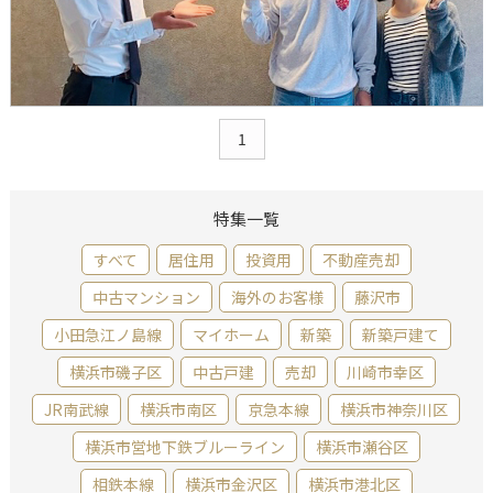
1
特集一覧
すべて
居住用
投資用
不動産売却
中古マンション
海外のお客様
藤沢市
小田急江ノ島線
マイホーム
新築
新築戸建て
横浜市磯子区
中古戸建
売却
川崎市幸区
JR南武線
横浜市南区
京急本線
横浜市神奈川区
横浜市営地下鉄ブルーライン
横浜市瀬谷区
相鉄本線
横浜市金沢区
横浜市港北区