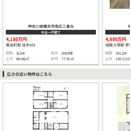
神奈川県横浜市南区三春台
中古一戸建て
4,180万円
4,680万円
黄金町駅 徒歩8分
相模大塚駅 蓼川
間取
3LDK
築年
2009年
間取
3SLDK
土地
66.66㎡
建物
77.91㎡
土地
105.52㎡
広さの近い物件はこちら