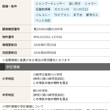
シャンプードレッサー
追い焚き
シャワー
設備・条件
浴室乾燥機
ガスコンロ
コンロ三口
バルコニー
TVドアホン
本下水
都市ガス
ペット対応
建築確認番号
第25UDI1K建01089号
物件番号
RHS-033301-137038
情報更新日
2026年07月25日
次回更新日
2026年08月08日
※各種情報と差異がある場合は現況優先となります
学区情報
川崎市立南野川小学校
小学校区
(神奈川県川崎市宮前区)
この学区の他の物件を見る
野川中学校
中学校区
(神奈川県川崎市宮前区)
この学区の他の物件を見る
※物件情報の学区情報について