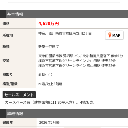
基本情報
4,620万円
価格
神奈川県川崎市宮前区南野川2丁目
MAP
所在地
種類
新築一戸建て
東急田園都市線 鷺沼駅 バス15分 和田八幡宮下 停歩1分
交通
横浜市営地下鉄グリーンライン 北山田駅 徒歩22分
横浜市営地下鉄グリーンライン 東山田駅 徒歩22分
間取り
4LDK（-）
構造/階数
木造/地上3階建
セールスコメント
カースペース有（建物面積に11.80平米含）。4棟販売。
詳細情報
完成年
2026年5月築