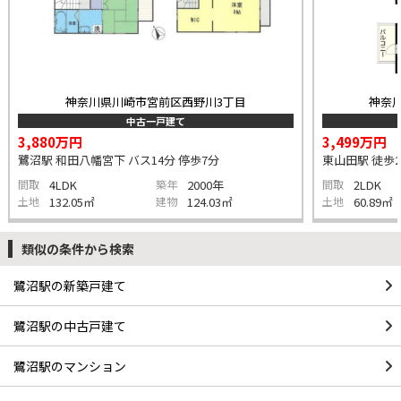
神奈川県川崎市宮前区西野川3丁目
神奈
中古一戸建て
3,880万円
3,499万円
鷺沼駅 和田八幡宮下 バス14分 停歩7分
東山田駅 徒歩2
間取
4LDK
築年
2000年
間取
2LDK
土地
132.05㎡
建物
124.03㎡
土地
60.89㎡
類似の条件から検索
鷺沼駅の新築戸建て
鷺沼駅の中古戸建て
鷺沼駅のマンション