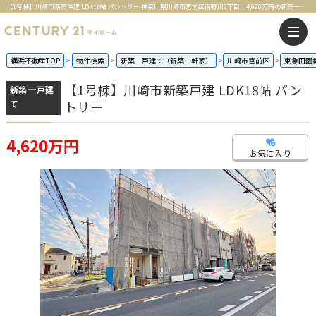
【1号棟】川崎市新築戸建 LDK18帖 パントリー 神奈川県川崎市宮前区南野川2丁目｜4,620万円の新築一戸建て｜センチュリー21マイホーム
横浜不動産TOP
物件検索
新築一戸建て（新築一軒家）
川崎市宮前区
東急田園
【1号棟】川崎市新築戸建 LDK18帖 パン
新築一戸建
て
トリー
4,620万円
お気に入り