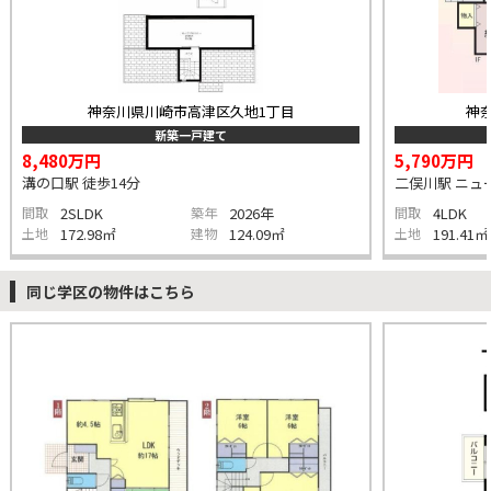
神奈川県川崎市高津区久地1丁目
神
新築一戸建て
8,480万円
5,790万円
溝の口駅 徒歩14分
二俣川駅 ニュー
間取
2SLDK
築年
2026年
間取
4LDK
土地
172.98㎡
建物
124.09㎡
土地
191.41㎡
同じ学区の物件はこちら