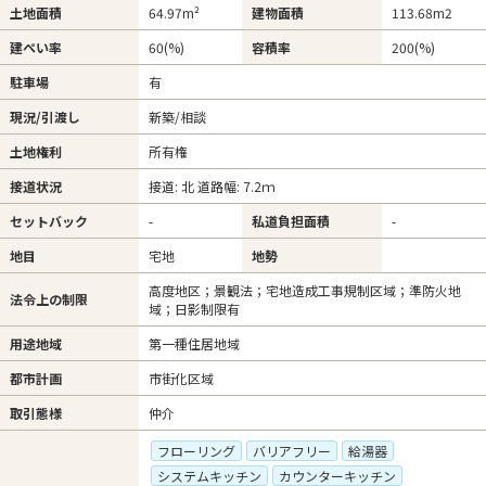
土地面積
64.97m²
建物面積
113.68m
2
建ぺい率
60(%)
容積率
200(%)
駐車場
有
現況/引渡し
新築/相談
土地権利
所有権
接道状況
接道: 北 道路幅: 7.2ｍ
セットバック
-
私道負担面積
-
地目
宅地
地勢
高度地区；景観法；宅地造成工事規制区域；準防火地
法令上の制限
域；日影制限有
用途地域
第一種住居地域
都市計画
市街化区域
取引態様
仲介
フローリング
バリアフリー
給湯器
システムキッチン
カウンターキッチン