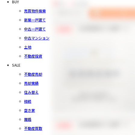
BUY
54
件中
1～20
件を表示
売買物件検索
新築一戸建て
中古一戸建て
【会員様限定で公開中！】
会員限定
中古マンション
土地
不動産投資
SALE
不動産売却
売却実績
住み替え
相続
空き家
離婚
【会員様限定で公開中！】
会員限定
不動産買取