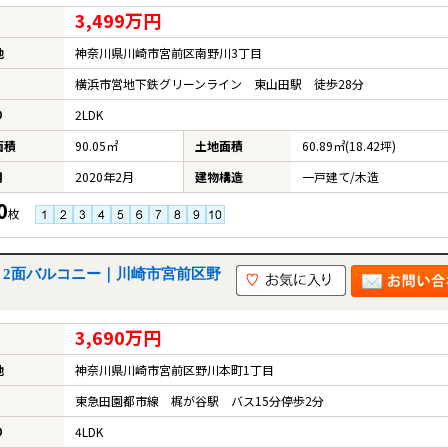
3,499万円
地
神奈川県川崎市宮前区南野川3丁目
横浜市営地下鉄グリーンライン 東山田駅 徒歩28分
り
2LDK
面積
90.05㎡
土地面積
60.89㎡(18.42坪)
月
2020年2月
建物構造
一戸建て/木造
0
枚
 2面バルコニー｜川崎市宮前区野
3,690万円
地
神奈川県川崎市宮前区野川本町1丁目
東急田園都市線 梶が谷駅 バス15分停歩2分
り
4LDK