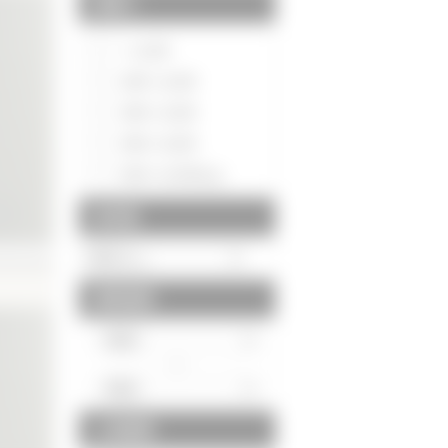
間取り
～1LDK
2DK～2LDK
3DK～3LDK
4DK～4LDK
5DK～5LDK以上
築年数
建物面積
～
土地面積