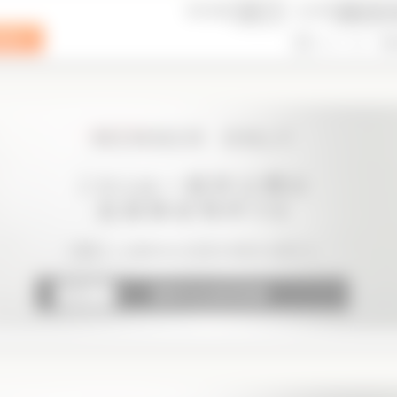
表示件数
並び順
1
2
3
次の