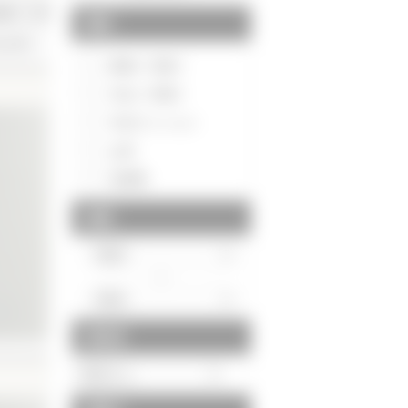
種別
20件>>
新築一戸建て
中古一戸建て
中古マンション
土地
投資用
価格
～
駅徒歩