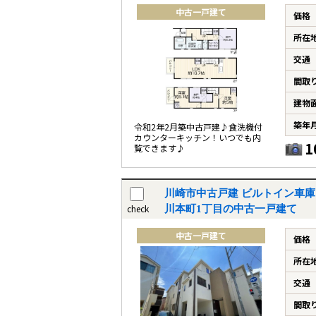
中古一戸建て
価格
所在
交通
間取
建物
築年
令和2年2月築中古戸建♪食洗機付
カウンターキッチン！いつでも内
1
覧できます♪
川崎市中古戸建 ビルトイン車庫
check
川本町1丁目の中古一戸建て
中古一戸建て
価格
所在
交通
間取