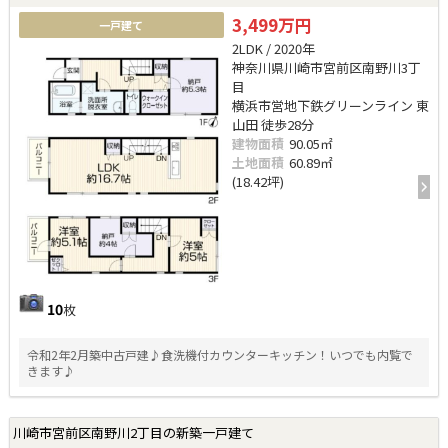
3,499万円
一戸建て
2LDK / 2020年
神奈川県川崎市宮前区南野川3丁
目
横浜市営地下鉄グリーンライン 東
山田 徒歩28分
建物面積
90.05㎡
土地面積
60.89㎡
(18.42坪)
10
枚
令和2年2月築中古戸建♪食洗機付カウンターキッチン！いつでも内覧で
きます♪
川崎市宮前区南野川2丁目の新築一戸建て