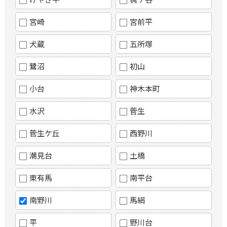
宮崎
宮前平
犬蔵
五所塚
鷺沼
初山
小台
神木本町
水沢
菅生
菅生ケ丘
西野川
潮見台
土橋
東有馬
南平台
南野川
馬絹
平
野川台