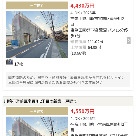
4,430万円
一戸建て
4LDK / 2026年
神奈川県川崎市宮前区南野川2丁
目
東急田園都市線 鷺沼 バス15分停
歩1分
建物面積
111.02㎡
土地面積
64.98㎡
(19.66坪)
17
枚
南面道路のため、陽当り・通風良好！愛車を風雨から守れるビルトイン
車庫◎各居室に収納があるためお部屋が片付きます良好♪
川崎市宮前区南野川2丁目の新築一戸建て
4,550万円
一戸建て
4LDK / 2026年
神奈川県川崎市宮前区南野川2丁
目
東急田園都市線 鷺沼 バス15分停