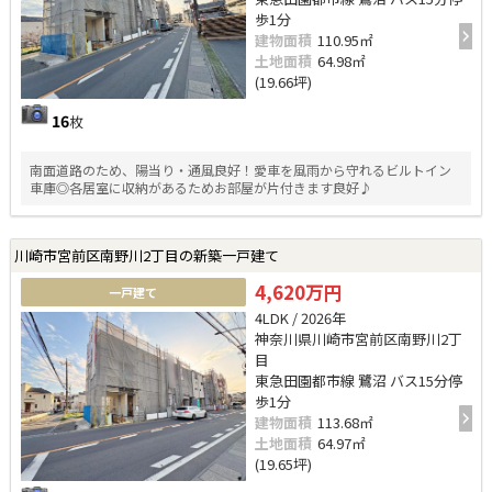
歩1分
建物面積
110.95㎡
土地面積
64.98㎡
(19.66坪)
16
枚
南面道路のため、陽当り・通風良好！愛車を風雨から守れるビルトイン
車庫◎各居室に収納があるためお部屋が片付きます良好♪
川崎市宮前区南野川2丁目の新築一戸建て
4,620万円
一戸建て
4LDK / 2026年
神奈川県川崎市宮前区南野川2丁
目
東急田園都市線 鷺沼 バス15分停
歩1分
建物面積
113.68㎡
土地面積
64.97㎡
(19.65坪)