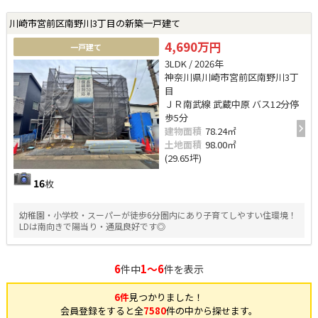
川崎市宮前区南野川3丁目の新築一戸建て
4,690万円
一戸建て
3LDK / 2026年
神奈川県川崎市宮前区南野川3丁
目
ＪＲ南武線 武蔵中原 バス12分停
歩5分
建物面積
78.24㎡
土地面積
98.00㎡
(29.65坪)
16
枚
幼稚園・小学校・スーパーが徒歩6分圏内にあり子育てしやすい住環境！
LDは南向きで陽当り・通風良好です◎
6
1～6
件中
件を表示
6件
見つかりました！
会員登録をすると全
7580
件の中から探せます。