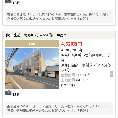
13
枚
家族の集まるリビングは広々LDK18帖！南面道路のため、陽当り・通風
良好◎各居室に収納があるためお部屋が片付きます良好♪
川崎市宮前区南野川2丁目の新築一戸建て
4,620万円
一戸建て
4LDK / 2026年
神奈川県川崎市宮前区南野川2丁
目
東急田園都市線 鷺沼 バス15分停
歩1分
建物面積
111.53㎡
土地面積
64.98㎡
(19.66坪)
15
枚
南面道路のため、陽当り・通風良好！愛車を風雨から守れるビルトイン
車庫◎各居室に収納があるためお部屋が片付きます良好♪