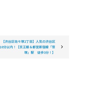
｜【渋谷区佐々塚2丁目】人気の渋谷区
10分以内！【京王線＆都営新宿線「笹
塚」駅 徒歩3分！】