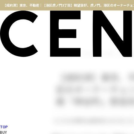
横浜不動産TOP
インフォメーション一覧
【成約済】
【成約済】東京、
区のオーナーチェ
線「神谷町」駅徒
【こちらの物件は成約済になりました
TOP
BUY