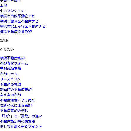
土地
中古マンション
横浜市南区不動産ナビ
横浜市鶴見区不動産ナビ
横浜市保土ヶ谷区不動産ナビ
横浜不動産投資TOP
SALE
売りたい
横浜不動産売却
売却査定フォーム
売却成功実績
売却コラム
リースバック
不動産の買取
離婚時の不動産売却
空き家の売却
不動産相続による売却
住み替えによる売却
不動産売却の流れ
「仲介」と「買取」の違い
不動産売却時の諸費用
少しでも高く売るポイント