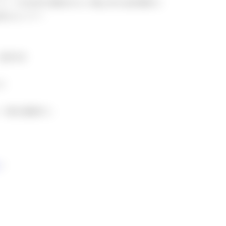
ア」や600年の歴史をもつ増上寺も徒歩圏内♪
的なエリア！
徒歩4分
◎
ー様を募集中♪
！