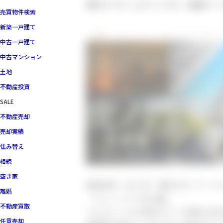
横浜マイホームチャンネル（動画ペー
売買物件検索
新築一戸建て
中古一戸建て
中古マンション
土地
不動産投資
SALE
不動産売却
売却実績
住み替え
相続
空き家
眺望良好、虎ノ門。港区のオーナーチ
離婚
「ニューハイツ芝公園」
不動産買取
バルコニーから東京タワーが眺める好
任意売却