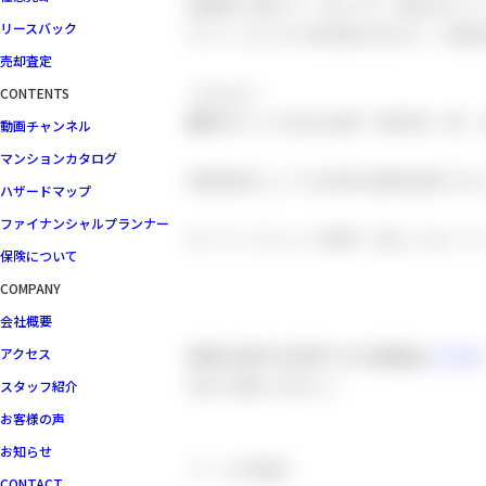
再開発で賑わう「虎ノ門・麻布台エリ
リースバック
オフィスビルや住宅街が広がり、都会
売却査定
~Acsess~
CONTENTS
■東京メトロ日比谷線「神谷町」駅 
動画チャンネル
マンションカタログ
投資目的としても将来の居住目的でも
ハザードマップ
ファイナンシャルプランナー
オーナーチェンジ物件！新しいオーナ
保険について
COMPANY
会社概要
現地の様子を見学できる動画は
こちら
アクセス
ぜひご覧ください♪
スタッフ紹介
お客様の声
お知らせ
ページ作成日
CONTACT