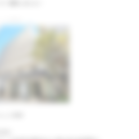
ジ）更新しました！
ェンジ物件
立地！