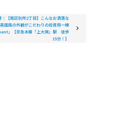
産｜【南区別所2丁目】こんなお洒落な
！英国風の外観がこだわりの投資用一棟
artment」【京急本線「上大岡」駅 徒歩
15分！】