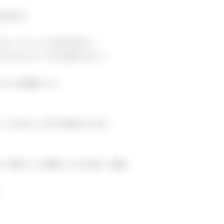
徒歩3分
プローチという立地の良さ♪
で行けるというのも魅力の1つ！
ないお部屋です♪
ンでは珍しい床下収納まであり
々の暮らしを便利にする仕様・設備。