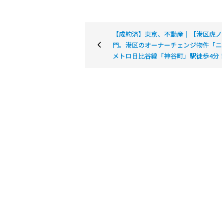
【成約済】東京、不動産｜【港区虎ノ
門。港区のオーナーチェンジ物件「ニ
メトロ日比谷線「神谷町」駅徒歩4分
お問い合わせ
CONTACT
横浜を拠点に神奈川県内・東京都の不動産の売買、売却、
リフォーム、資金相談などお気軽にお問い合わせください。