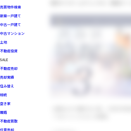
横浜マイホームチャンネル（動画ペー
売買物件検索
新築一戸建て
中古一戸建て
中古マンション
土地
不動産投資
SALE
不動産売却
売却実績
住み替え
相続
空き家
一度住んだら離れない街。人気の渋谷
離婚
「フローレンスパレス笹塚」
不動産買取
任意売却