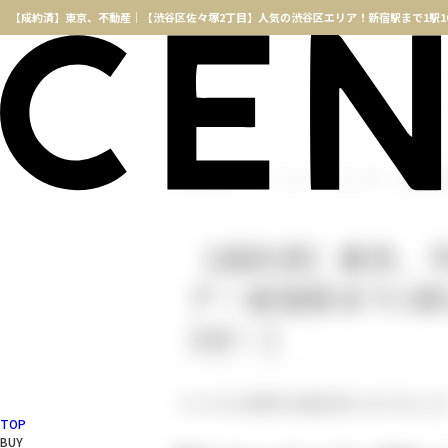
横浜不動産TOP
インフォメーション一覧
【成約済】
【成約済】東京、
ア！新宿駅まで1駅
3分！】
【こちらの物件は成約済になりました
TOP
BUY