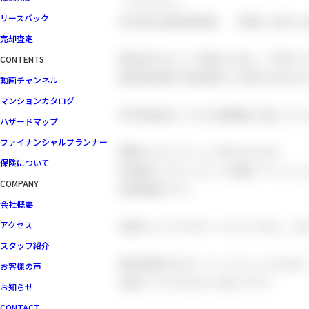
～アクセス～
リースバック
京王線＆都営新宿線 「笹塚」駅から
売却査定
駅徒歩3分という駅近に加え、平坦ア
CONTENTS
都営新宿線で新宿駅まで1駅10分以内
動画チャンネル
マンションカタログ
甲州街道沿いですが道路側に面してい
ハザードマップ
ファイナンシャルプランナー
間取りはバストイレ別の1SLDK!
保険について
各居室にクローゼット完備＋マンショ
COMPANY
収納豊富です♪
会社概要
宅配ボックスやオートロックなど、日
アクセス
スタッフ紹介
現在賃貸中のオーナーチェンジのため
お客様の声
空室リスクが少なく安心です◎
お知らせ
CONTACT