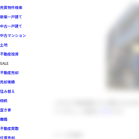
売買物件検索
新築一戸建て
中古一戸建て
中古マンション
土地
不動産投資
SALE
不動産売却
売却実績
住み替え
相続
これから不動産購入をご検討される方
空き家
インタビュー記事は
こちら
です。
離婚
不動産買取
ページ作成日
任意売却