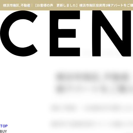
横浜不動産TOP
インフォメーション一覧
横浜市南区
横浜市南区,不動
棟アパートをご購
横浜,不動産｜【お客様の声 更新しま
横浜市で投資用1棟アパートを購入さ
TOP
BUY