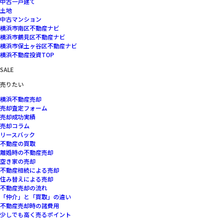
中古一戸建て
土地
中古マンション
横浜市南区不動産ナビ
横浜市鶴見区不動産ナビ
横浜市保土ヶ谷区不動産ナビ
横浜不動産投資TOP
SALE
売りたい
横浜不動産売却
売却査定フォーム
売却成功実績
売却コラム
リースバック
不動産の買取
離婚時の不動産売却
空き家の売却
不動産相続による売却
住み替えによる売却
不動産売却の流れ
「仲介」と「買取」の違い
不動産売却時の諸費用
少しでも高く売るポイント