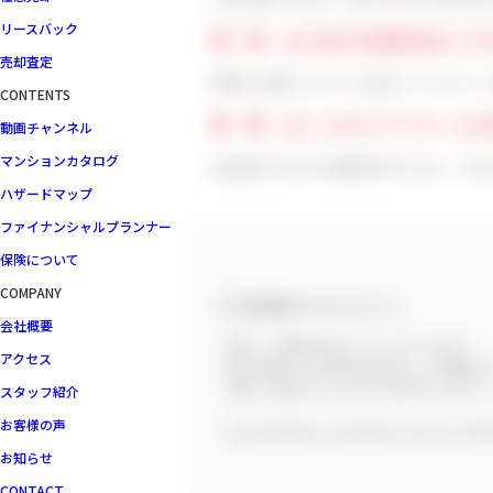
リースバック
■ ■ Q4.当社の営業担当はいか
売却査定
質問やお願いにすぐに対応してくれて、
CONTENTS
■ ■ Q5.これからマイホーム
動画チャンネル
マンションカタログ
私自身もまだまだ勉強不足ですが、やは
ハザードマップ
ファイナンシャルプランナー
保険について
COMPANY
担当者からのコメント
会社概要
S様、ご成約おめでとうございます！
アクセス
年末年始から年度末のお忙しい時期ま
S様には恥ずかしながら学ばせて頂く
スタッフ紹介
お客様の声
まだまだ末永くお付き合いをさせて頂
お知らせ
CONTACT