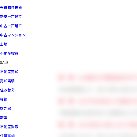
売買物件検索
新築一戸建て
中古一戸建て
中古マンション
土地
不動産投資
SALE
不動産売却
■ ■ Q1.数ある不動産会社の
売却実績
他の運用商品より、自力に頼れる部分が
住み替え
相続
■ ■ Q2.今のお住まいを選ば
空き家
不動産業界の売買代金や工事費用などが
離婚
■ ■ Q3.お住まい探しの上で
不動産買取
任意売却
土地は狭いのだが、駅から近い立地を生