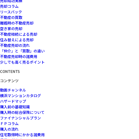
売却成功実績
売却コラム
リースバック
不動産の買取
離婚時の不動産売却
空き家の売却
不動産相続による売却
住み替えによる売却
不動産売却の流れ
「仲介」と「買取」の違い
不動産売却時の諸費用
少しでも高く売るポイント
CONTENTS
コンテンツ
動画チャンネル
横浜マンションカタログ
ハザードマップ
購入前の基礎知識
購入時の総合保険について
ファイナンシャルプラン
ＦＰコラム
購入の流れ
住宅取得時にかかる諸費用