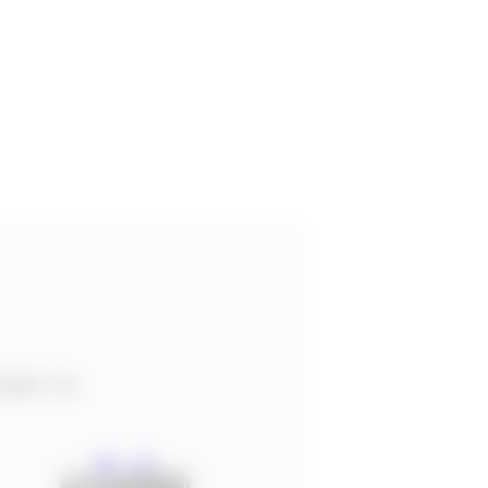
まる思いです。
西崎 侑司