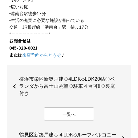
【ポイント】
•広いお庭
•港南台駅徒歩17分
•生活の充実に必要な施設が揃っている
交通 JR根岸線「港南台」駅 徒歩17分
* ┈ ┈ ┈ ┈ ┈ ┈ ┈ ┈ ┈ ┈ *
お問合せは
045-320-0021
または
♪
来店予約からどうぞ
横浜市栄区新築戸建◇4LDK◇LDK20帖◇ベ
ランダから富士山眺望◇駐車４台可‼◇裏庭
付き
一覧へ
鶴見区新築戸建◇４LDK◇ルーフバルコニー