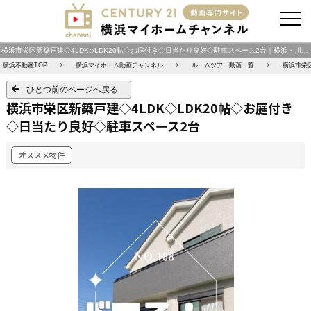
お問い合わせ
横浜市栄区新築戸建◇4LDK◇LDK20帖◇お庭付き◇日当たり良好◇駐車スペース2台｜横浜・川崎エリアを中心に【新築一戸建て・中古一戸建て・土地・中古マンション・投資物件】を動画で紹介 横浜マイホームチャンネル
横浜不動産TOP
横浜マイホーム動画チャンネル
ルームツアー動画一覧
横浜市栄
ひとつ前のページへ戻る
横浜市栄区新築戸建◇4LDK◇LDK20帖◇お庭付き
◇日当たり良好◇駐車スペース2台
オススメ物件