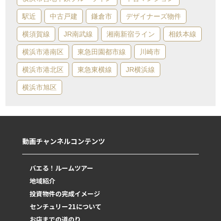
駅近
中古戸建
鎌倉市
デザイナーズ物件
横須賀線
JR南武線
湘南新宿ライン
相鉄本線
横浜市港南区
東急田園都市線
川崎市
横浜市港北区
東急東横線
JR横浜線
横浜市旭区
動画チャンネルコンテンツ
バエる！ルームツアー
地域紹介
投資物件の完成イメージ
センチュリー21について
お店までの道のり