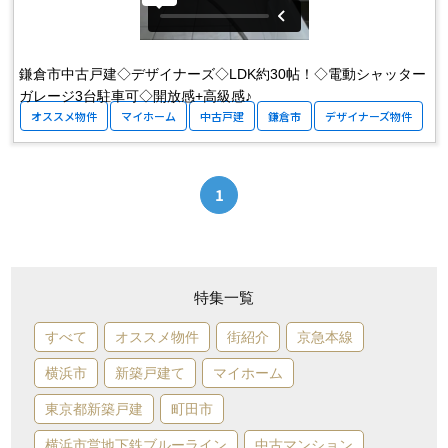
鎌倉市中古戸建◇デザイナーズ◇LDK約30帖！◇電動シャッター
ガレージ3台駐車可◇開放感+高級感♪
オススメ物件
マイホーム
中古戸建
鎌倉市
デザイナーズ物件
1
特集一覧
すべて
オススメ物件
街紹介
京急本線
横浜市
新築戸建て
マイホーム
東京都新築戸建
町田市
横浜市営地下鉄ブルーライン
中古マンション