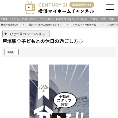
お問い合わせ
戸塚駅◇子どもとの休日の過ごし方◇｜横浜・川崎エリアを中心に【新築一戸建て・中古一戸建て・土地・中古マンション・投資物件】を動画で紹介 横浜マイホームチャンネル
横浜不動産TOP
横浜マイホーム動画チャンネル
ルームツアー動画一覧
戸塚駅◇
ひとつ前のページへ戻る
戸塚駅◇子どもとの休日の過ごし方◇
街紹介