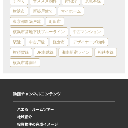
すべて
オススメ物件
街紹介
京急本線
横浜市
新築戸建て
マイホーム
東京都新築戸建
町田市
横浜市営地下鉄ブルーライン
中古マンション
駅近
中古戸建
鎌倉市
デザイナーズ物件
横須賀線
JR南武線
湘南新宿ライン
相鉄本線
横浜市港南区
動画チャンネルコンテンツ
バエる！ルームツアー
地域紹介
投資物件の完成イメージ