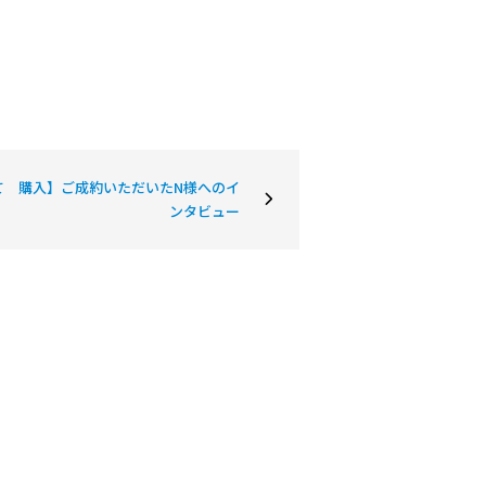
て 購入】ご成約いただいたN様へのイ
ンタビュー