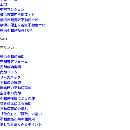
土地
中古マンション
横浜市南区不動産ナビ
横浜市鶴見区不動産ナビ
横浜市保土ヶ谷区不動産ナビ
横浜不動産投資TOP
SALE
売りたい
横浜不動産売却
売却査定フォーム
売却成功実績
売却コラム
リースバック
不動産の買取
離婚時の不動産売却
空き家の売却
不動産相続による売却
住み替えによる売却
不動産売却の流れ
「仲介」と「買取」の違い
不動産売却時の諸費用
少しでも高く売るポイント