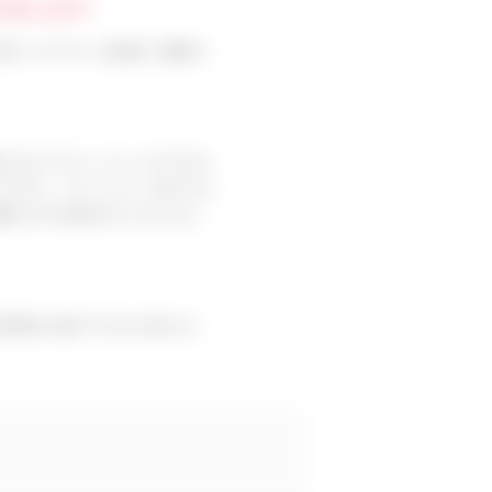
れましたか？
多かったです。担当者（西崎さ
するようプレッシャーかけられ
くださり、プレッシャーをかけら
購入までの流れがとてもスムー
効率的に紹介できると思いま