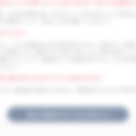
悩まれたことや不安だったことはありますか？またそれは解消さ
請、その他の手続等に関して知らないことや不安に感じることが非常に
みや確認点について、迅速かつ丁寧に回答してくれました。
がでしたか？
すが、こちらの要望と全く違う物件を紹介されたり、契約をすぐに締結
ry 21の西崎さんは、時間をかけて非常に丁寧にいろんな物件を紹介して
営業マンというより、相談相手として信頼感が持てました。おかげ様で
みません）。
を探し始める方になにかアドバイスはありますか？
のなかで優先順位を最初から決めれば、不動産会社もそれに合う物件を
私がご担当させていただきました！