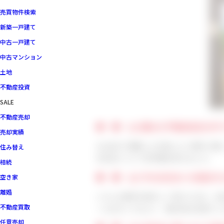
売買物件検索
新築一戸建て
中古一戸建て
中古マンション
土地
不動産投資
SALE
不動産売却
■ ■ Q1.数ある不動産会社の
売却実績
SUUMOで検索した内見したい物件に関し
住み替え
の対応について好印象を持ちました。
相続
■ ■ Q2.今のお住まいを選ば
空き家
離婚
いろんな物件を紹介して頂いたなか、自
不動産買取
ームのセンスもよく、魅力的な内装でし
任意売却