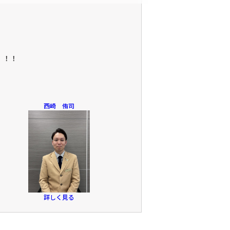
！！！
西崎 侑司
詳しく見る