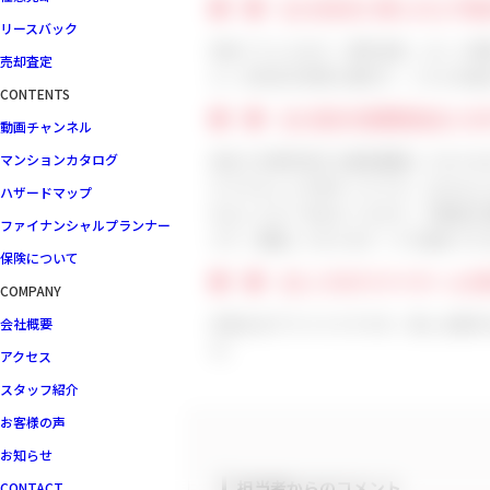
■ ■ Q3.お住まい探しの上で
リースバック
初めてでしたので、物件自体、ローン申
売却査定
ん）の対応が非常に親切で、こちらの悩
CONTENTS
■ ■ Q4.当社の営業担当はいか
動画チャンネル
他社での物件紹介も数回経験しておりま
マンションカタログ
たりすることが多かったです。Centu
ハザードマップ
れることは一切なかったので、不動産の
ファイナンシャルプランナー
ズで、感謝しております（べた褒めです
保険について
■ ■ Q5.これからマイホーム
COMPANY
月並みのアドバイスですが、探しの条件
会社概要
す。
アクセス
スタッフ紹介
お客様の声
お知らせ
担当者からのコメント
CONTACT