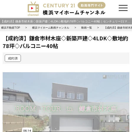
お問い合わせ
【成約済】鎌倉市材木座◇新築戸建◇4LDK◇敷地約78坪◇バルコニー40帖｜センチュリー21マイホーム動画チャンネル｜横浜・川崎エリアを中心に【新築一戸建て・中古一戸建て・土地・中古マンション・投資物件】を動画で紹介 横浜マイホームチャンネル
横浜不動産TOP
横浜マイホーム動画チャンネル
動画一覧
【成約済】鎌倉市材木座
【成約済】鎌倉市材木座◇新築戸建◇4LDK◇敷地約
78坪◇バルコニー40帖
成約済