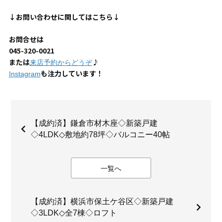
↓お問い合わせに関してはこちら↓
お問合せは
045-320-0021
または
♪
来店予約からどうぞ
も注力しています！
Instagram
【成約済】鎌倉市材木座◇新築戸建
◇4LDK◇敷地約78坪◇バルコニー40帖
一覧へ
【成約済】横浜市保土ケ谷区◇新築戸建
◇3LDK◇全7棟◇ロフト