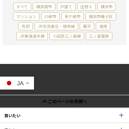
すべて
横須賀市
戸建て
住替え
横浜市
マンション
川崎市
茅ケ崎市
横浜市磯子区
売却
JR京浜東北・根岸線
藤沢
湘南
JR東海道本線
小田急江ノ島線
江ノ島電鉄
JA
このページの先頭へ
買いたい