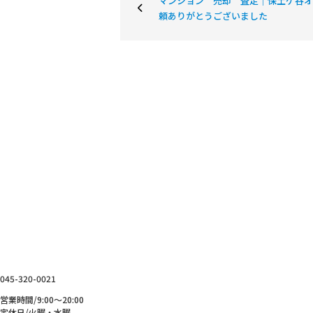
マンション 売却 査定｜保土ケ谷オ
頼ありがとうございました
お問い合わせ
CONTACT
横浜を拠点に神奈川県内・東京都の不動産の売買、売却、
リフォーム、資金相談などお気軽にお問い合わせください。
045-320-0021
営業時間/9:00～20:00
定休日/火曜・水曜