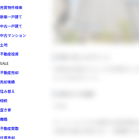
売買物件検索
新築一戸建て
中古一戸建て
中古マンション
土地
不動産投資
成約に至ったポイント
SALE
広告用の写真のリビングの写真がとて
不動産売却
かったのがポイント。
売却実績
住み替え
成約までの期間
相続
1カ月
空き家
離婚
ザ・パークハウス川崎矢向 売却依頼
不動産買取
お問合せ数も非常に多く、短期間での
任意売却