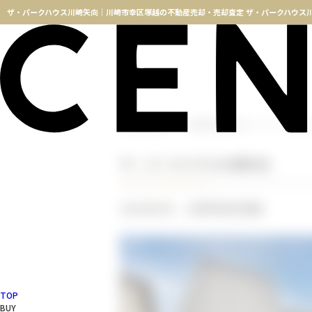
横浜不動産TOP
不動産売却実績一覧
ザ・パークハウ
ザ・パークハウス川崎矢向
2021年1月 川崎市幸区塚越
TOP
BUY