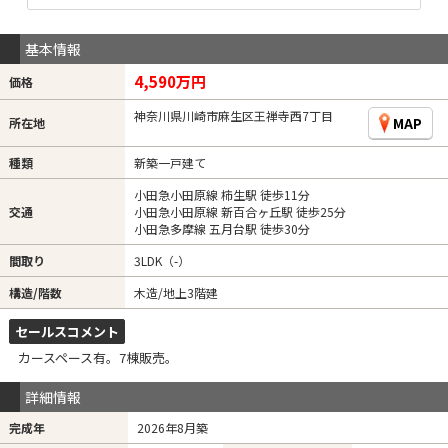
基本情報
4,590万円
価格
神奈川県川崎市麻生区王禅寺西7丁目
MAP
所在地
種類
新築一戸建て
小田急小田原線 柿生駅 徒歩11分
交通
小田急小田原線 新百合ヶ丘駅 徒歩25分
小田急多摩線 五月台駅 徒歩30分
間取り
3LDK（-）
構造/階数
木造/地上3階建
セールスコメント
カースペース有。7棟販売。
詳細情報
完成年
2026年8月築