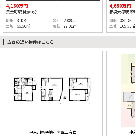
4,180万円
4,680万円
黄金町駅 徒歩8分
相模大塚駅 蓼川
間取
3LDK
築年
2009年
間取
3SLDK
土地
66.66㎡
建物
77.91㎡
土地
105.52㎡
広さの近い物件はこちら
神奈川県横浜市南区三春台
神