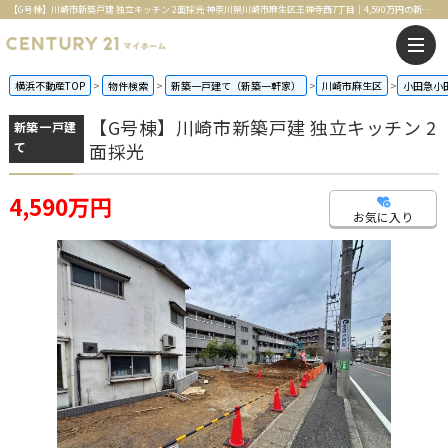
【G号棟】川崎市新築戸建 独立キッチン 2面採光 神奈川県川崎市麻生区王禅寺西7丁目｜4,590万円の新築一戸建て｜センチュリー21マイホーム
横浜不動産TOP
物件検索
新築一戸建て（新築一軒家）
川崎市麻生区
小田急小
【G号棟】川崎市新築戸建 独立キッチン 2
新築一戸建
て
面採光
4,590万円
お気に入り