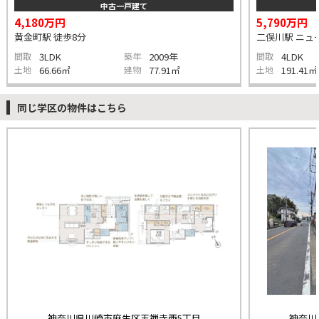
中古一戸建て
4,180万円
5,790万円
黄金町駅 徒歩8分
二俣川駅 ニュー
間取
3LDK
築年
2009年
間取
4LDK
土地
66.66㎡
建物
77.91㎡
土地
191.41㎡
同じ学区の物件はこちら
神奈川県川崎市麻生区王禅寺西5丁目
神奈川