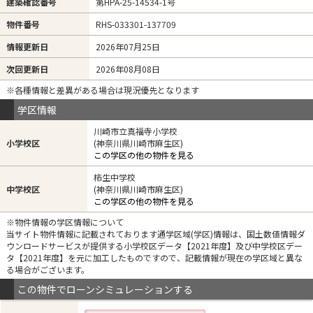
建築確認番号
第HPA-25-14534-1号
物件番号
RHS-033301-137709
情報更新日
2026年07月25日
次回更新日
2026年08月08日
※各種情報と差異がある場合は現況優先となります
学区情報
川崎市立真福寺小学校
小学校区
(神奈川県川崎市麻生区)
この学区の他の物件を見る
柿生中学校
中学校区
(神奈川県川崎市麻生区)
この学区の他の物件を見る
※物件情報の学区情報について
当サイト物件情報に記載されております通学区域(学区)情報は、国土数値情報ダ
ウンロードサービスが提供する小学校区データ【2021年度】及び中学校区デー
タ【2021年度】を元に加工したものですので、記載情報が現在の学区域と異な
る場合がございます。
この物件でローンシミュレーションする