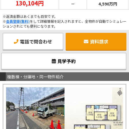
130,104円
－
4,590万円
※返済金額はあくまでも目安です。
※
会員登録(無料)
をして詳細情報を記入されますと、全物件が自動でシミュレー
ションされとても便利になります。
電話で問合わせ
資料請求
見学予約
複数棟・分譲地・同一物件紹介