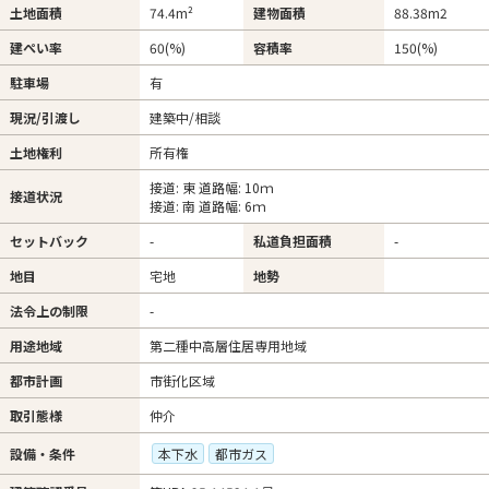
土地面積
74.4m²
建物面積
88.38m
2
建ぺい率
60(%)
容積率
150(%)
駐車場
有
現況/引渡し
建築中/相談
土地権利
所有権
接道: 東 道路幅: 10ｍ
接道状況
接道: 南 道路幅: 6ｍ
セットバック
-
私道負担面積
-
地目
宅地
地勢
法令上の制限
-
用途地域
第二種中高層住居専用地域
都市計画
市街化区域
取引態様
仲介
設備・条件
本下水
都市ガス