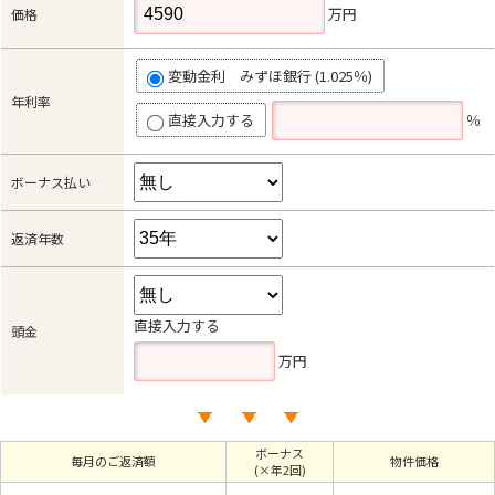
万円
価格
変動金利 みずほ銀行 (1.025％)
年利率
直接入力する
％
ボーナス払い
返済年数
直接入力する
頭金
万円
ボーナス
毎月のご返済額
物件価格
(×年2回)