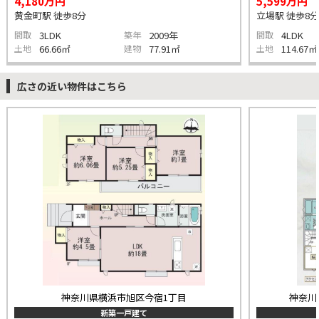
4,180万円
5,599万円
黄金町駅 徒歩8分
立場駅 徒歩8分
間取
3LDK
築年
2009年
間取
4LDK
土地
66.66㎡
建物
77.91㎡
土地
114.67㎡
広さの近い物件はこちら
神奈川県横浜市旭区今宿1丁目
神奈川
新築一戸建て