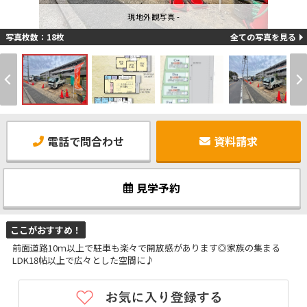
現地外観写真 -
写真枚数：18枚
全ての写真を見る
電話で問合わせ
資料請求
見学予約
ここがおすすめ！
前面道路10ｍ以上で駐車も楽々で開放感があります◎家族の集まる
LDK18帖以上で広々とした空間に♪