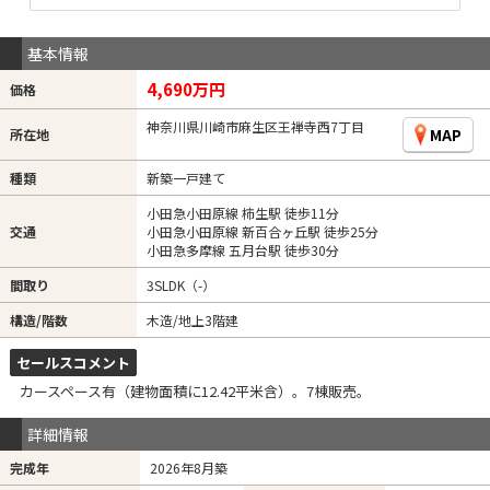
基本情報
4,690万円
価格
神奈川県川崎市麻生区王禅寺西7丁目
MAP
所在地
種類
新築一戸建て
小田急小田原線 柿生駅 徒歩11分
交通
小田急小田原線 新百合ヶ丘駅 徒歩25分
小田急多摩線 五月台駅 徒歩30分
間取り
3SLDK（-）
構造/階数
木造/地上3階建
セールスコメント
カースペース有（建物面積に12.42平米含）。7棟販売。
詳細情報
完成年
2026年8月築