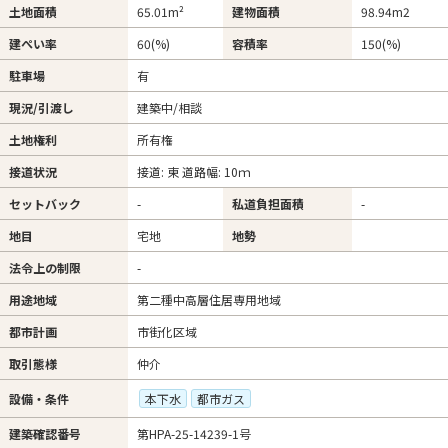
土地面積
65.01m²
建物面積
98.94m
2
建ぺい率
60(%)
容積率
150(%)
駐車場
有
現況/引渡し
建築中/相談
土地権利
所有権
接道状況
接道: 東 道路幅: 10ｍ
セットバック
-
私道負担面積
-
地目
宅地
地勢
法令上の制限
-
用途地域
第二種中高層住居専用地域
都市計画
市街化区域
取引態様
仲介
設備・条件
本下水
都市ガス
建築確認番号
第HPA-25-14239-1号