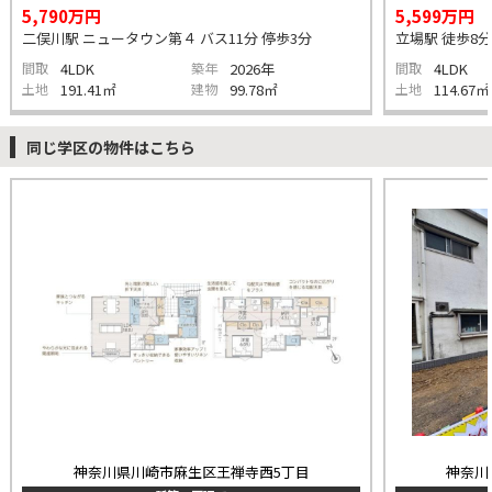
5,790万円
5,599万円
二俣川駅 ニュータウン第４ バス11分 停歩3分
立場駅 徒歩8分
間取
4LDK
築年
2026年
間取
4LDK
土地
191.41㎡
建物
99.78㎡
土地
114.67㎡
同じ学区の物件はこちら
神奈川県川崎市麻生区王禅寺西5丁目
神奈川