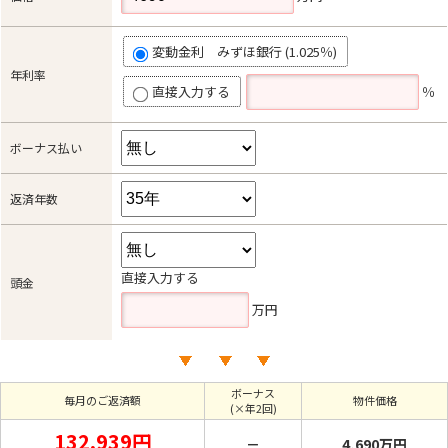
変動金利 みずほ銀行 (1.025％)
年利率
直接入力する
％
ボーナス払い
返済年数
直接入力する
頭金
万円
ボーナス
毎月のご返済額
物件価格
(×年2回)
132,939円
－
4,690万円