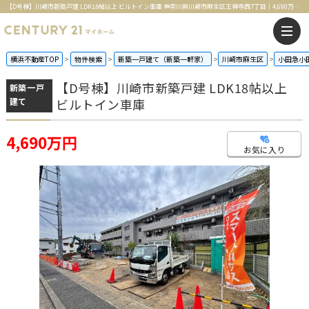
【D号棟】川崎市新築戸建 LDK18帖以上 ビルトイン車庫 神奈川県川崎市麻生区王禅寺西7丁目｜4,690万円の新築一戸建て｜センチュリー21マイホーム
横浜不動産TOP
物件検索
新築一戸建て（新築一軒家）
川崎市麻生区
小田急小
【D号棟】川崎市新築戸建 LDK18帖以上
新築一戸
建て
ビルトイン車庫
4,690万円
お気に入り