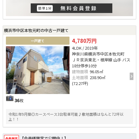
横浜市中区本牧元町の中古一戸建て
4,780万円
一戸建て
4LDK / 2019年
神奈川県横浜市中区本牧元町
ＪＲ京浜東北・根岸線 山手 バス
18分停歩10分
建物面積
96.05㎡
土地面積
238.90㎡
(72.27坪)
36
枚
令和1年9月築◎カースペース3台駐車可能♪敷地面積はなんと72坪以
上！！
【会員様限定で公開中！】
会員限定