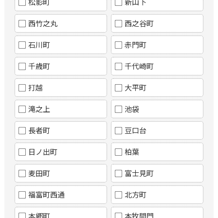
松影町
新山下
西竹之丸
西之谷町
石川町
赤門町
千歳町
千代崎町
打越
大平町
滝之上
池袋
長者町
豆口台
日ノ出町
柏葉
麦田町
富士見町
福富町西通
北方町
本郷町
本牧間門