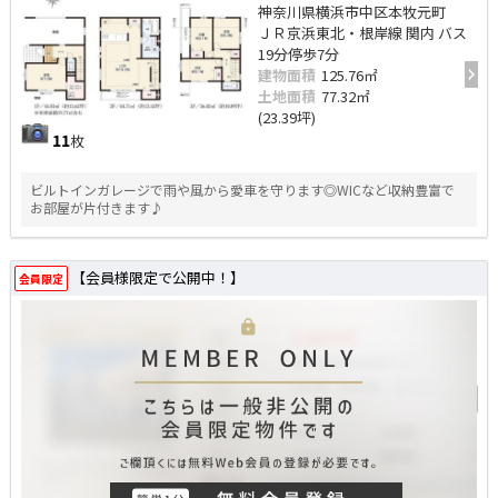
神奈川県横浜市中区本牧元町
ＪＲ京浜東北・根岸線 関内 バス
19分停歩7分
建物面積
125.76㎡
土地面積
77.32㎡
(23.39坪)
11
枚
ビルトインガレージで雨や風から愛車を守ります◎WICなど収納豊富で
お部屋が片付きます♪
【会員様限定で公開中！】
会員限定