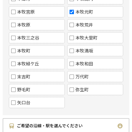
本牧宮原
本牧元町
本牧原
本牧荒井
本牧三之谷
本牧大里町
本牧町
本牧満坂
本牧緑ケ丘
本牧和田
末吉町
万代町
野毛町
弥生町
矢口台
ご希望の沿線・駅を選んでください