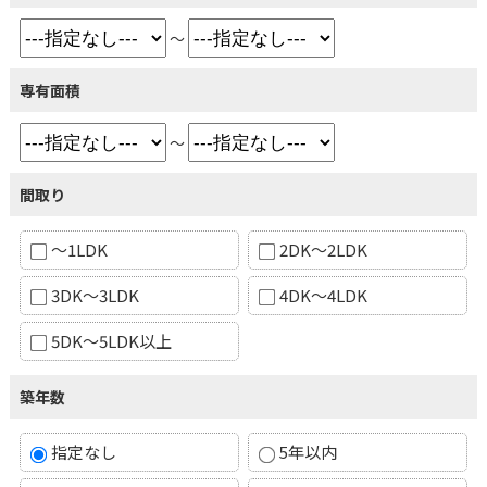
～
専有面積
～
間取り
～1LDK
2DK～2LDK
3DK～3LDK
4DK～4LDK
5DK～5LDK以上
築年数
指定なし
5年以内