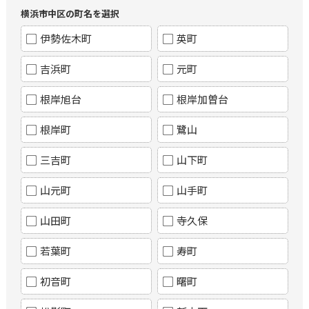
横浜市中区の町名を選択
伊勢佐木町
英町
吉浜町
元町
根岸旭台
根岸加曽台
根岸町
鷺山
三吉町
山下町
山元町
山手町
山田町
寺久保
若葉町
寿町
初音町
曙町