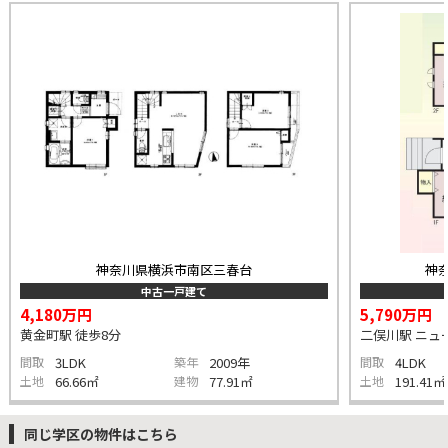
神奈川県横浜市南区三春台
神
中古一戸建て
4,180万円
5,790万円
黄金町駅 徒歩8分
二俣川駅 ニュー
間取
3LDK
築年
2009年
間取
4LDK
土地
66.66㎡
建物
77.91㎡
土地
191.41㎡
同じ学区の物件はこちら