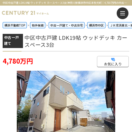
中区中古戸建 LDK19帖 ウッドデッキ カースペース3台 神奈川県横浜市中区本牧元町｜4,780万円の中古一戸建て｜センチュリー21マイホーム
横浜不動産TOP
物件検索
中古一戸建て・中古住宅
横浜市中区
ＪＲ京浜東北・
中区中古戸建 LDK19帖 ウッドデッキ カー
中古一戸
建て
スペース3台
4,780万円
お気に入り