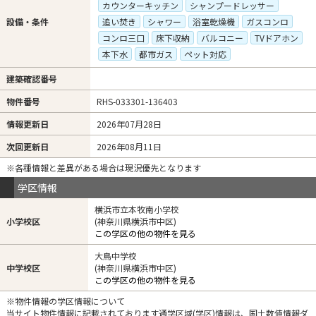
カウンターキッチン
シャンプードレッサー
設備・条件
追い焚き
シャワー
浴室乾燥機
ガスコンロ
コンロ三口
床下収納
バルコニー
TVドアホン
本下水
都市ガス
ペット対応
建築確認番号
物件番号
RHS-033301-136403
情報更新日
2026年07月28日
次回更新日
2026年08月11日
※各種情報と差異がある場合は現況優先となります
学区情報
横浜市立本牧南小学校
小学校区
(神奈川県横浜市中区)
この学区の他の物件を見る
大鳥中学校
中学校区
(神奈川県横浜市中区)
この学区の他の物件を見る
※物件情報の学区情報について
当サイト物件情報に記載されております通学区域(学区)情報は、国土数値情報ダ