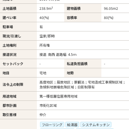
土地面積
238.9m²
建物面積
96.05m
2
建ぺい率
40(%)
容積率
80(%)
駐車場
有
現況/引渡し
空家/即時
土地権利
所有権
接道状況
接道: 南西 道路幅: 4.5ｍ
セットバック
-
私道負担面積
-
地目
宅地
地勢
高度地区；風致地区；景観法；宅地造成工事規制区域；
法令上の制限
急傾斜地崩壊危険区域；日影制限有
用途地域
第一種低層住居専用地域
都市計画
市街化区域
取引態様
仲介
フローリング
給湯器
システムキッチン