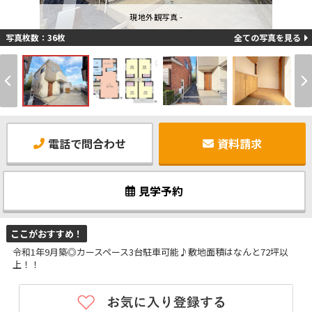
現地外観写真 -
写真枚数：36枚
全ての写真を見る
電話で問合わせ
資料請求
見学予約
ここがおすすめ！
令和1年9月築◎カースペース3台駐車可能♪敷地面積はなんと72坪以
上！！