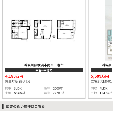
神奈川県横浜市南区三春台
神奈川
中古一戸建て
4,180万円
5,599万円
黄金町駅 徒歩8分
立場駅 徒歩8分
間取
3LDK
築年
2009年
間取
4LDK
土地
66.66㎡
建物
77.91㎡
土地
114.67㎡
広さの近い物件はこちら