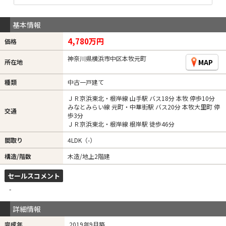
基本情報
4,780万円
価格
神奈川県横浜市中区本牧元町
MAP
所在地
種類
中古一戸建て
ＪＲ京浜東北・根岸線 山手駅 バス18分 本牧 停歩10分
みなとみらい線 元町・中華街駅 バス20分 本牧大里町 停
交通
歩3分
ＪＲ京浜東北・根岸線 根岸駅 徒歩46分
間取り
4LDK（-）
構造/階数
木造/地上2階建
セールスコメント
-
詳細情報
完成年
2019年9月築