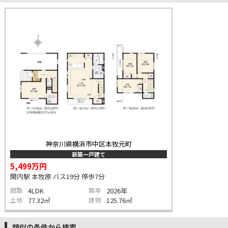
神奈川県横浜市中区本牧元町
新築一戸建て
5,499万円
関内駅 本牧原 バス19分 停歩7分
間取
4LDK
築年
2026年
土地
77.32㎡
建物
125.76㎡
類似の条件から検索