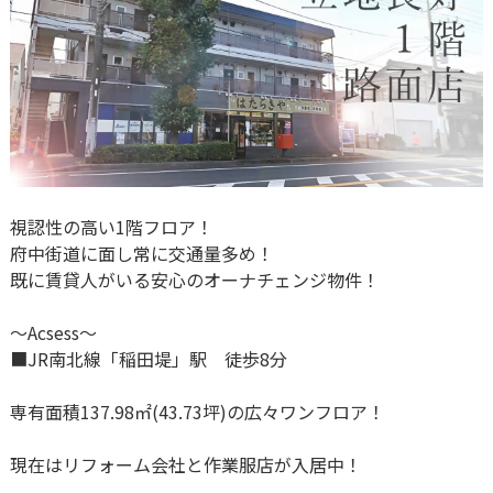
視認性の高い1階フロア！
府中街道に面し常に交通量多め！
既に賃貸人がいる安心のオーナチェンジ物件！
～Acsess～
■JR南北線「稲田堤」駅 徒歩8分
専有面積137.98㎡(43.73坪)の広々ワンフロア！
現在はリフォーム会社と作業服店が入居中！