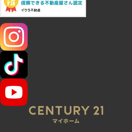
SNS
045-320-0021