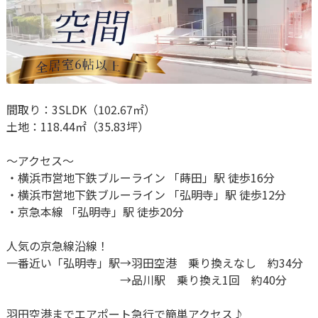
間取り：3SLDK（102.67㎡）
土地：118.44㎡（35.83坪）
～アクセス～
・横浜市営地下鉄ブルーライン 「
蒔田」駅
徒歩16分
・横浜市営地下鉄ブルーライン 「
弘明寺」駅
徒歩12分
・京急本線 「
弘明寺」駅
徒歩20分
人気の京急線沿線！
一番近い「弘明寺」駅→羽田空港 乗り換えなし 約34分
→品川駅 乗り換え1回 約40分
羽田空港までエアポート急行で簡単アクセス♪