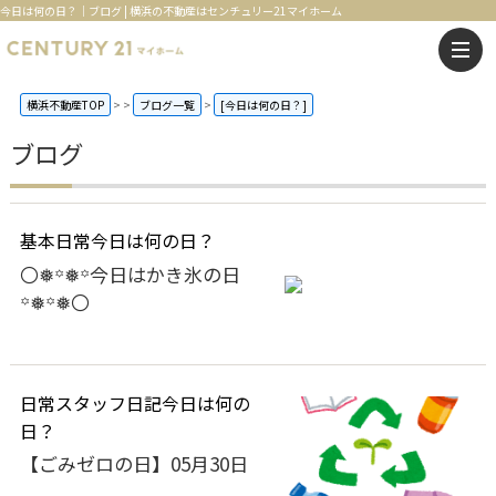
今日は何の日？｜ブログ | 横浜の不動産はセンチュリー21マイホーム
横浜不動産TOP
>
ブログ一覧
[今日は何の日？]
ブログ
基本
日常
今日は何の日？
〇❅꙳❅꙳今日はかき氷の日
꙳❅꙳❅〇
日常
スタッフ日記
今日は何の
日？
【ごみゼロの日】05月30日