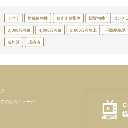
すべて
居住用物件
おすすめ物件
投資物件
センチ
3,000万円台
4,000万円台
5,000万円以上
不動産売却
成約済
成約済
紹介
物件の完成イメージ