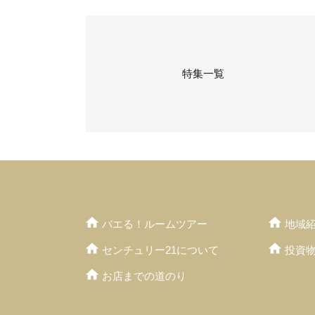
特集一覧
バエる！ルームツアー
地域
センチュリー21について
投資
お店までの道のり