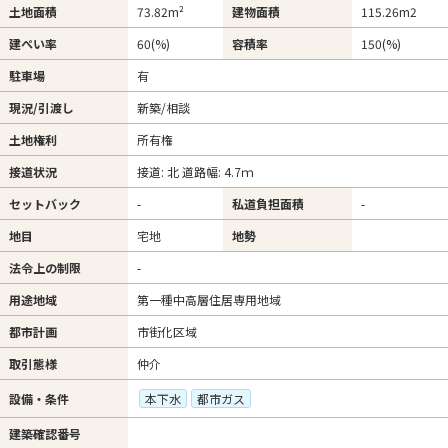
土地面積
73.82m²
建物面積
115.26m
2
建ぺい率
60(%)
容積率
150(%)
駐車場
有
現況/引渡し
新築/相談
土地権利
所有権
接道状況
接道: 北 道路幅: 4.7ｍ
セットバック
-
私道負担面積
-
地目
宅地
地勢
法令上の制限
-
用途地域
第一種中高層住居専用地域
都市計画
市街化区域
取引態様
仲介
設備・条件
本下水
都市ガス
建築確認番号