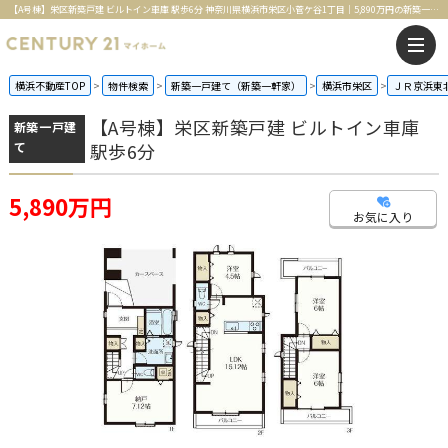
【A号棟】栄区新築戸建 ビルトイン車庫 駅歩6分 神奈川県横浜市栄区小菅ケ谷1丁目｜5,890万円の新築一戸建て｜センチュリー21マイホーム
横浜不動産TOP
物件検索
新築一戸建て（新築一軒家）
横浜市栄区
ＪＲ京浜東
【A号棟】栄区新築戸建 ビルトイン車庫
新築一戸建
て
駅歩6分
5,890万円
お気に入り