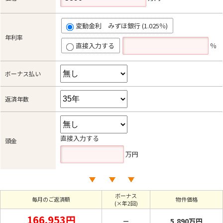
変動金利 みずほ銀行 (1.025％)
年利率
直接入力する
％
ボーナス払い
返済年数
直接入力する
頭金
万円
ボーナス
毎月のご返済額
物件価格
(×年2回)
166,953円
－
5,890万円