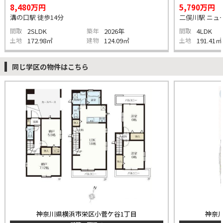
8,480万円
5,790万円
溝の口駅 徒歩14分
二俣川駅 ニュー
間取
2SLDK
築年
2026年
間取
4LDK
土地
172.98㎡
建物
124.09㎡
土地
191.41㎡
同じ学区の物件はこちら
神奈川県横浜市栄区小菅ケ谷1丁目
神奈