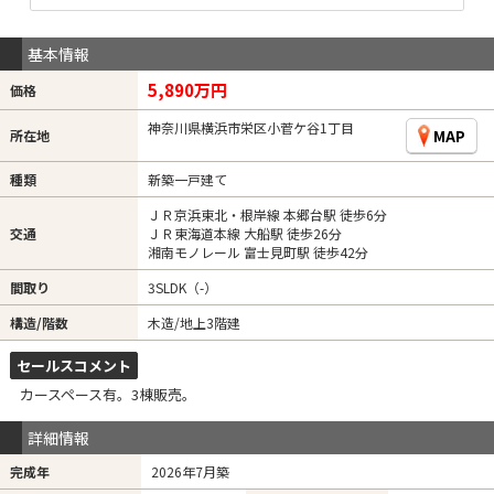
基本情報
5,890万円
価格
神奈川県横浜市栄区小菅ケ谷1丁目
MAP
所在地
種類
新築一戸建て
ＪＲ京浜東北・根岸線 本郷台駅 徒歩6分
交通
ＪＲ東海道本線 大船駅 徒歩26分
湘南モノレール 富士見町駅 徒歩42分
間取り
3SLDK（-）
構造/階数
木造/地上3階建
セールスコメント
カースペース有。3棟販売。
詳細情報
完成年
2026年7月築