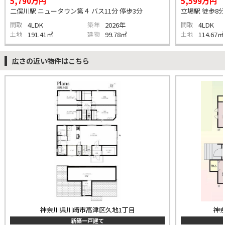
5,790万円
5,599万円
二俣川駅 ニュータウン第４ バス11分 停歩3分
立場駅 徒歩8分
間取
4LDK
築年
2026年
間取
4LDK
土地
191.41㎡
建物
99.78㎡
土地
114.67㎡
広さの近い物件はこちら
神奈川県川崎市高津区久地1丁目
神
新築一戸建て