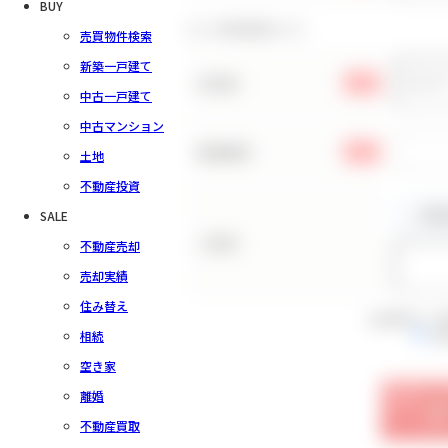
BUY
お客様情報の入力
売買物件検索
新築一戸建て
お名前
必須
中古一戸建て
中古マンション
電話番号
必須
土地
不動産投資
SALE
ご住所
不動産売却
売却実績
住み替え
会員規約をご
相続
同
空き家
離婚
不動産買取