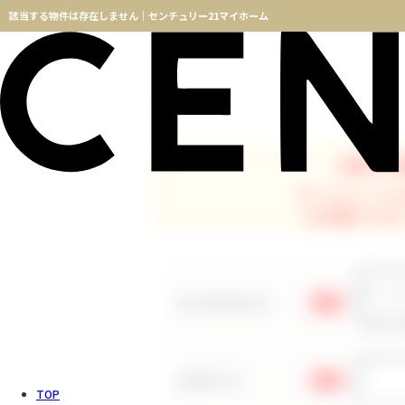
該当する物件は存在しません｜センチュリー21マイホーム
お探しの
ホームページ
お手数ですが
メールアドレス
必須
※メー
パスワード
必須
TOP