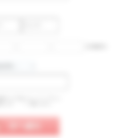
-
-
(半角数字)
確認のうえ下記にチェックして下さい。
意します
同意しません