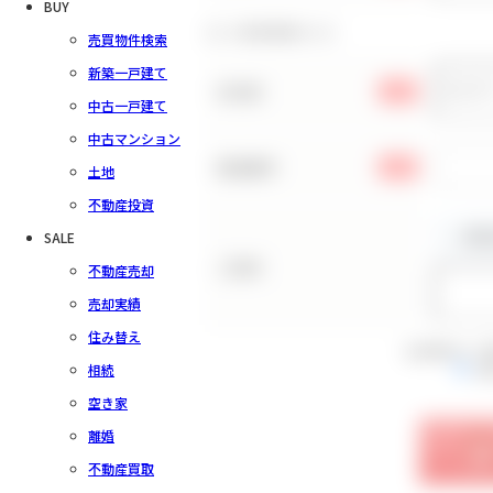
BUY
お客様情報の入力
売買物件検索
新築一戸建て
お名前
必須
中古一戸建て
中古マンション
電話番号
必須
土地
不動産投資
SALE
ご住所
不動産売却
売却実績
住み替え
会員規約をご
相続
同
空き家
離婚
不動産買取