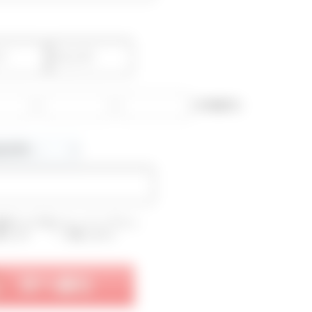
-
-
(半角数字)
確認のうえ下記にチェックして下さい。
意します
同意しません