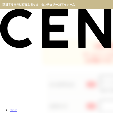
該当する物件は存在しません｜センチュリー21マイホーム
お探しの
ホームページ
お手数ですが
メールアドレス
必須
※メー
パスワード
必須
TOP