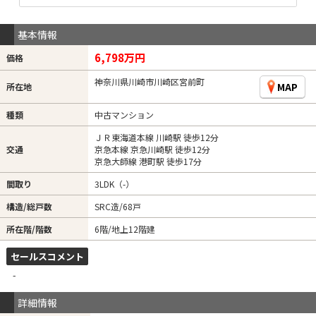
基本情報
6,798万円
価格
神奈川県川崎市川崎区宮前町
MAP
所在地
種類
中古マンション
ＪＲ東海道本線 川崎駅 徒歩12分
交通
京急本線 京急川崎駅 徒歩12分
京急大師線 港町駅 徒歩17分
間取り
3LDK（-）
構造/総戸数
SRC造/68戸
所在階/階数
6階/地上12階建
セールスコメント
-
詳細情報