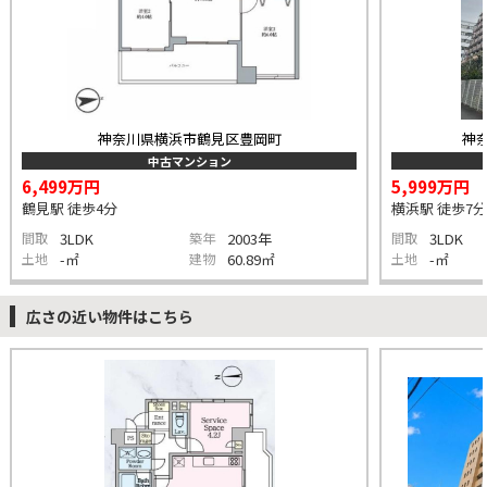
神奈川県横浜市鶴見区豊岡町
神
中古マンション
6,499万円
5,999万円
鶴見駅 徒歩4分
横浜駅 徒歩7分
間取
3LDK
築年
2003年
間取
3LDK
土地
-㎡
建物
60.89㎡
土地
-㎡
広さの近い物件はこちら