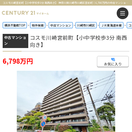
コスモ川崎宮前町【小中学校歩3分 南西向き】 神奈川県川崎市川崎区宮前町｜6,798万円の中古マンション｜分譲住宅や新築物件｜センチュリー21マイホーム
横浜不動産TOP
物件検索
中古マンション
川崎市川崎区
ＪＲ東海道本線
コ
コスモ川崎宮前町【小中学校歩3分 南西
中古マンショ
ン
向き】
6,798万円
お気に入り