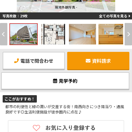
現地外観写真 -
写真枚数：29枚
全ての写真を見る
電話で問合わせ
資料請求
見学予約
ここがおすすめ！
都市の利便性と緑の潤いが交差する街！南西向きにつき陽当り・通風
良好です◎生活利便施設が徒歩圏内に点在♪