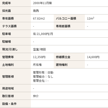
完成年
2000年11月築
採光面
南西
専有面積
67.82m
2
バルコニー面積
12m²
テラス面積
-
専用庭面積
-
駐車場
有:21,000円/月
駐輪場
-
現況/引渡し
空室/相談
管理費等
12,350円
修繕積立金
14,600円
土地権利
所有権
建物権利
-
管理形態：日勤
管理態様
管理組合：なし
管理会社：-
用途地域
-
取引態様
仲介
設備・条件