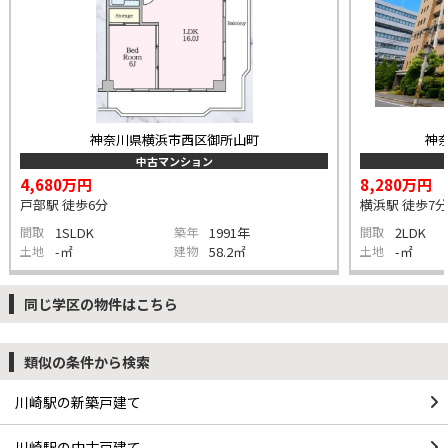
神奈川県横浜市西区御所山町
神
中古マンション
4,680万円
8,280万円
戸部駅 徒歩6分
横浜駅 徒歩7分
間取
1SLDK
築年
1991年
間取
2LDK
土地
-㎡
建物
58.2㎡
土地
-㎡
同じ学区の物件はこちら
類似の条件から検索
川崎駅の新築戸建て
川崎駅の中古戸建て