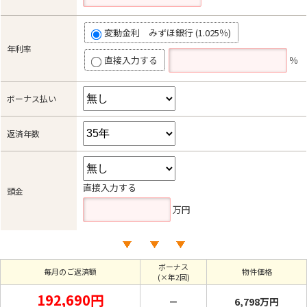
変動金利 みずほ銀行 (1.025％)
年利率
直接入力する
％
ボーナス払い
返済年数
直接入力する
頭金
万円
ボーナス
毎月のご返済額
物件価格
(×年2回)
192,690円
－
6,798万円