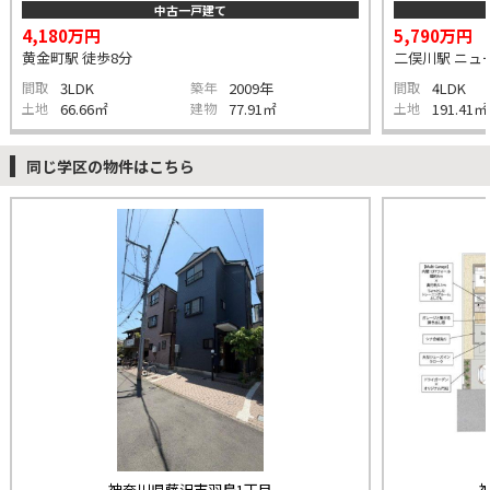
中古一戸建て
4,180万円
5,790万円
黄金町駅 徒歩8分
二俣川駅 ニュー
間取
3LDK
築年
2009年
間取
4LDK
土地
66.66㎡
建物
77.91㎡
土地
191.41㎡
同じ学区の物件はこちら
神奈川県藤沢市羽鳥1丁目