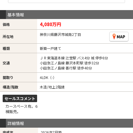
基本情報
4,080万円
価格
神奈川県藤沢市城南2丁目
MAP
所在地
種類
新築一戸建て
ＪＲ東海道本線 辻堂駅 バス4分 城 停歩6分
交通
小田急江ノ島線 藤沢本町駅 徒歩32分
小田急江ノ島線 善行駅 徒歩40分
間取り
4LDK（-）
構造/階数
木造/地上2階建
セールスコメント
カースペース有。6
棟販売。
詳細情報
完成年
2026年7月築