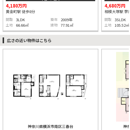
4,180万円
4,680万円
黄金町駅 徒歩8分
相模大塚駅 蓼川
間取
3LDK
築年
2009年
間取
3SLDK
土地
66.66㎡
建物
77.91㎡
土地
105.52㎡
広さの近い物件はこちら
神奈川県横浜市南区三春台
神