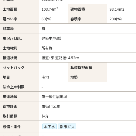
土地面積
103.74m²
建物面積
93.14m
2
建ぺい率
60(%)
容積率
200(%)
駐車場
有
現況/引渡し
建築中/相談
土地権利
所有権
接道状況
接道: 東 道路幅: 4.52ｍ
セットバック
-
私道負担面積
-
地目
宅地
地勢
法令上の制限
-
用途地域
第一種住居地域
都市計画
市街化区域
取引態様
仲介
設備・条件
本下水
都市ガス