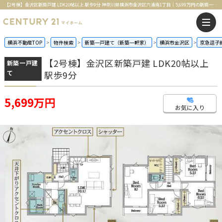
【2号棟】金沢区新築戸建 LDK20帖以上 駅歩9分 神奈川県横浜市金沢区六浦南1丁目｜5,699万円の新築一戸建て｜センチュリー21マイホーム
横浜不動産TOP
物件検索
新築一戸建て（新築一軒家）
横浜市金沢区
京急逗子
【2号棟】金沢区新築戸建 LDK20帖以上
新築一戸建
て
駅歩9分
5,699万円
お気に入り