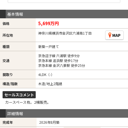
基本情報
5,699万円
価格
神奈川県横浜市金沢区六浦南1丁目
MAP
所在地
種類
新築一戸建て
京急逗子線 六浦駅 徒歩9分
交通
京急本線 追浜駅 徒歩17分
京急本線 金沢八景駅 徒歩25分
間取り
4LDK（-）
構造/階数
木造/地上2階建
セールスコメント
カースペース有。2棟販売。
詳細情報
完成年
2026年8月築