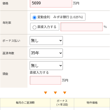
万円
価格
変動金利 みずほ銀行 (1.025％)
年利率
直接入力する
％
ボーナス払い
返済年数
直接入力する
頭金
万円
ボーナス
毎月のご返済額
物件価格
(×年2回)