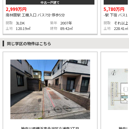
中古一戸建て
2,999万円
5,780万円
南林間駅 工機入口 バス7分 停歩5分
-駅 下宿 バス1
間取
3LDK
築年
2007年
間取
それ以上
土地
120.19㎡
建物
89.42㎡
土地
228.41㎡
同じ学区の物件はこちら
神奈川県横浜市金沢区六浦南2丁目
神奈