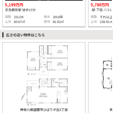
5,199万円
5,780万円
京急鶴見駅 徒歩15分
-駅 下宿 バス1
間取
2SLDK
築年
2018年
間取
それ以上
土地
60.67㎡
建物
81.82㎡
土地
228.41㎡
広さの近い物件はこちら
神奈川県座間市ひばりが丘5丁目