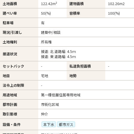
土地面積
122.42m²
建物面積
102.26m
2
建ぺい率
50(%)
容積率
100(%)
駐車場
有
現況/引渡し
建築中/相談
土地権利
所有権
接道: 北 道路幅: 4.5ｍ
接道状況
接道: 東 道路幅: 4.5ｍ
セットバック
-
私道負担面積
-
地目
宅地
地勢
法令上の制限
-
用途地域
第一種低層住居専用地域
都市計画
市街化区域
取引態様
仲介
設備・条件
本下水
都市ガス