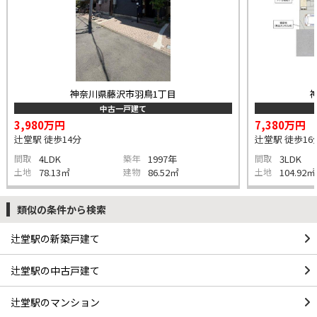
神奈川県藤沢市羽鳥1丁目
中古一戸建て
3,980万円
7,380万円
辻堂駅 徒歩14分
辻堂駅 徒歩16
間取
4LDK
築年
1997年
間取
3LDK
土地
78.13㎡
建物
86.52㎡
土地
104.92㎡
類似の条件から検索
辻堂駅の新築戸建て
辻堂駅の中古戸建て
辻堂駅のマンション