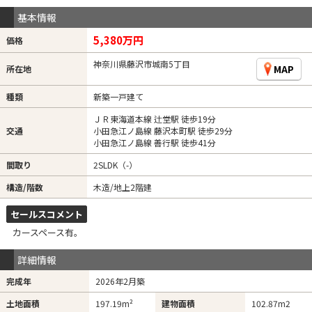
基本情報
5,380万円
価格
神奈川県藤沢市城南5丁目
MAP
所在地
種類
新築一戸建て
ＪＲ東海道本線 辻堂駅 徒歩19分
交通
小田急江ノ島線 藤沢本町駅 徒歩29分
小田急江ノ島線 善行駅 徒歩41分
間取り
2SLDK（-）
構造/階数
木造/地上2階建
セールスコメント
カースペース有。
詳細情報
完成年
2026年2月築
土地面積
197.19m²
建物面積
102.87m
2