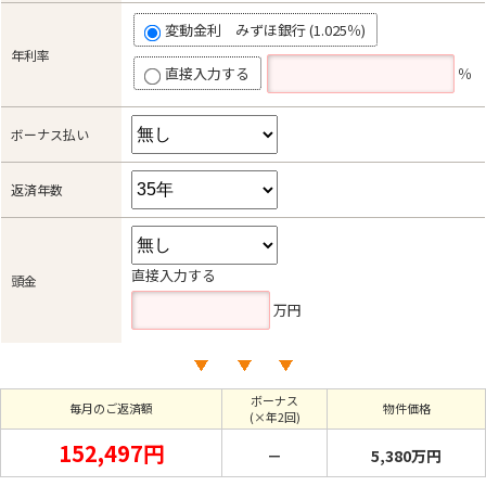
変動金利 みずほ銀行 (1.025％)
年利率
直接入力する
％
ボーナス払い
返済年数
直接入力する
頭金
万円
ボーナス
毎月のご返済額
物件価格
(×年2回)
152,497円
－
5,380万円