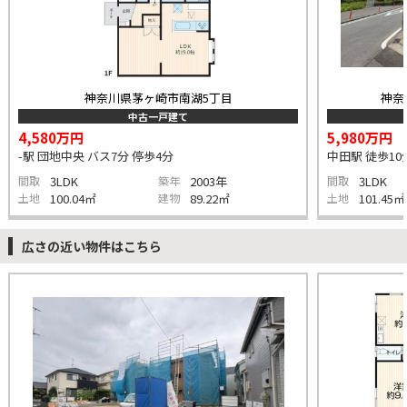
神奈川県茅ヶ崎市南湖5丁目
神奈
中古一戸建て
4,580万円
5,980万円
-駅 団地中央 バス7分 停歩4分
中田駅 徒歩10
間取
3LDK
築年
2003年
間取
3LDK
土地
100.04㎡
建物
89.22㎡
土地
101.45㎡
広さの近い物件はこちら