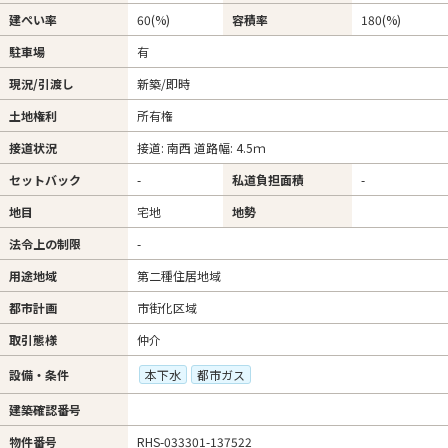
建ぺい率
60(%)
容積率
180(%)
駐車場
有
現況/引渡し
新築/即時
土地権利
所有権
接道状況
接道: 南西 道路幅: 4.5ｍ
セットバック
-
私道負担面積
-
地目
宅地
地勢
法令上の制限
-
用途地域
第二種住居地域
都市計画
市街化区域
取引態様
仲介
設備・条件
本下水
都市ガス
建築確認番号
物件番号
RHS-033301-137522