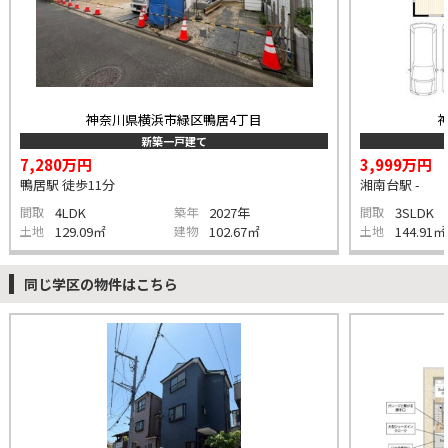
神奈川県横浜市緑区鴨居4丁目
新築一戸建て
7,280万円
3,999万円
鴨居駅 徒歩11分
湘南台駅 -
間取
4LDK
築年
2027年
間取
3SLDK
土地
129.09㎡
建物
102.67㎡
土地
144.91㎡
同じ学区の物件はこちら