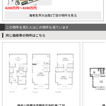
4280万円～4380万円
海老名市大谷南3丁目の物件を見る
この物件を見た人はこの物件も見ています
同じ価格帯の物件はこちら
神奈川県横浜市鶴見区栄町通1丁目
神