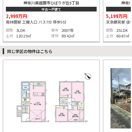
神奈川県座間市ひばりが丘5丁目
神奈
中古一戸建て
2,999万円
5,199万円
南林間駅 工機入口 バス7分 停歩5分
京急鶴見駅 徒歩
間取
3LDK
築年
2007年
間取
2SLDK
土地
120.19㎡
建物
89.42㎡
土地
60.67㎡
同じ学区の物件はこちら