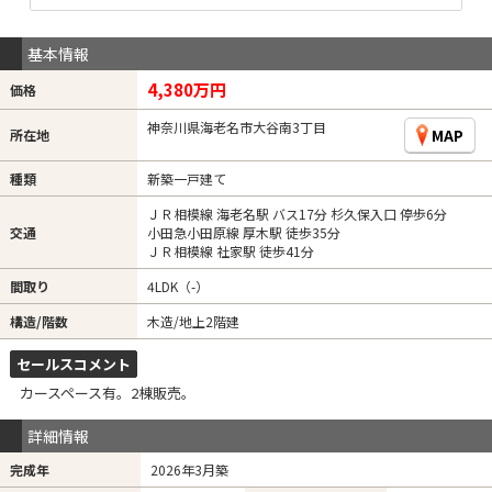
基本情報
4,380万円
価格
神奈川県海老名市大谷南3丁目
MAP
所在地
種類
新築一戸建て
ＪＲ相模線 海老名駅 バス17分 杉久保入口 停歩6分
交通
小田急小田原線 厚木駅 徒歩35分
ＪＲ相模線 社家駅 徒歩41分
間取り
4LDK（-）
構造/階数
木造/地上2階建
セールスコメント
カースペース有。2棟販売。
詳細情報
完成年
2026年3月築