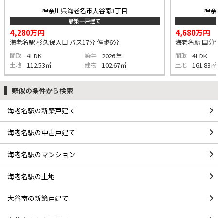
神奈川県海老名市大谷南3丁目
神奈
新築一戸建て
4,280万円
4,680万円
海老名駅 杉久保入口 バス17分 停歩6分
海老名駅 国分寺
間取
4LDK
築年
2026年
間取
4LDK
土地
112.53㎡
建物
102.67㎡
土地
161.83㎡
類似の条件から検索
海老名駅の新築戸建て
海老名駅の中古戸建て
海老名駅のマンション
海老名駅の土地
大谷南の新築戸建て