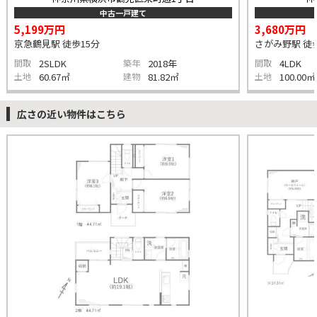
中古一戸建て
5,199万円
3,680万円
京急鶴見駅 徒歩15分
さがみ野駅 徒歩
間取
2SLDK
築年
2018年
間取
4LDK
土地
60.67㎡
建物
81.82㎡
土地
100.00㎡
広さの近い物件はこちら