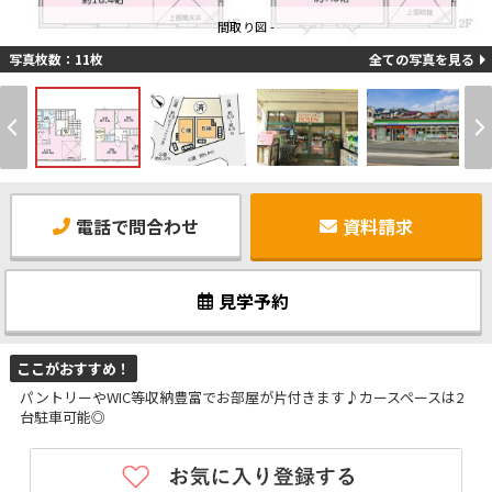
間取り図 -
写真枚数：11枚
全ての写真を見る
電話で問合わせ
資料請求
見学予約
ここがおすすめ！
パントリーやWIC等収納豊富でお部屋が片付きます♪カースペースは2
台駐車可能◎