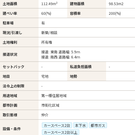
土地面積
112.49m²
建物面積
98.53m
2
建ぺい率
60(%)
容積率
200(%)
駐車場
有
現況/引渡し
新築/相談
土地権利
所有権
接道: 東南 道路幅: 5.9ｍ
接道状況
接道: 南西 道路幅: 6.4ｍ
セットバック
-
私道負担面積
-
地目
宅地
地勢
法令上の制限
-
用途地域
第一種住居地域
都市計画
市街化区域
取引態様
仲介
カースペース2台
本下水
都市ガス
設備・条件
カースペース2台以上