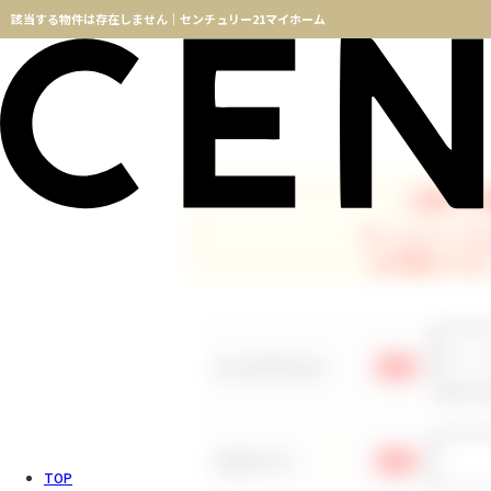
該当する物件は存在しません｜センチュリー21マイホーム
お探しの
ホームページ
お手数ですが
メールアドレス
必須
※メー
パスワード
必須
TOP