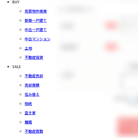
BUY
お客様情報の入力
売買物件検索
新築一戸建て
お名前
必須
中古一戸建て
中古マンション
電話番号
必須
土地
不動産投資
SALE
ご住所
不動産売却
売却実績
住み替え
会員規約をご
相続
同
空き家
離婚
不動産買取