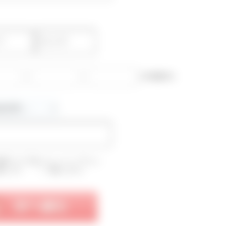
-
-
(半角数字)
確認のうえ下記にチェックして下さい。
意します
同意しません