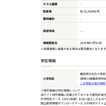
テラス面積
-
駐車場
有:18,000円/月
建物権利
-
用途地域
- - -
情報更新日
2026年07月31日
※各種情報と差異がある場合は現況優先となります
学区情報
横浜市立北方小学校
小学校区
(神奈川県横浜市中区
この学区の他の物件
※物件情報の学区情報について
当サイト物件情報に記載されております通学区域(学
中学校区データ【2021年度】を元に加工したも
国土数値情報ダウンロードサービスのWEBサイト