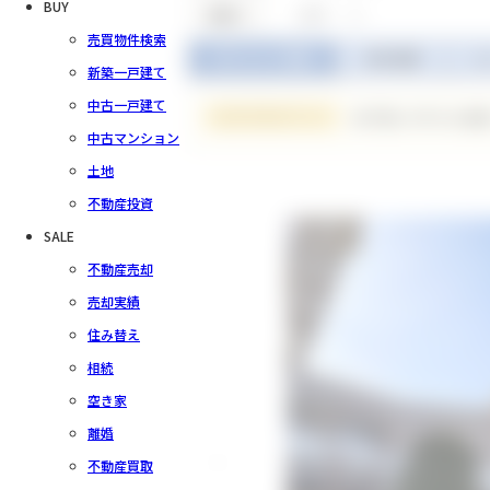
BUY
2LDK （-）
間取り
売買物件検索
ポイント / 写真
物件概要
ロ
新築一戸建て
中古一戸建て
総戸数174戸の大
中古マンション
土地
不動産投資
SALE
不動産売却
売却実績
住み替え
相続
空き家
離婚
不動産買取