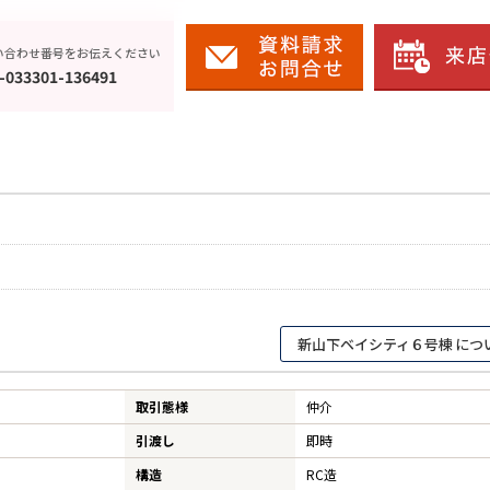
い合わせ番号をお伝えください
-033301-136491
新山下ベイシティ６号棟
取引態様
仲介
引渡し
即時
構造
RC造