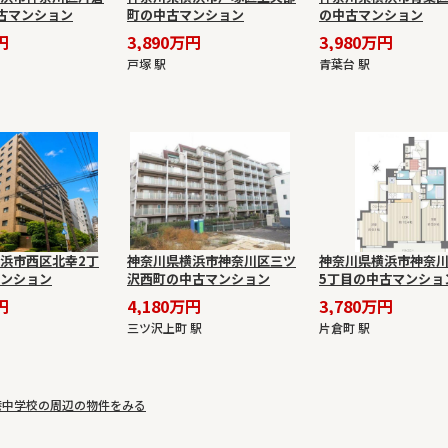
古マンション
町の中古マンション
の中古マンション
円
3,890万円
3,980万円
戸塚 駅
青葉台 駅
浜市西区北幸2丁
神奈川県横浜市神奈川区三ツ
神奈川県横浜市神奈
ンション
沢西町の中古マンション
5丁目の中古マンショ
円
4,180万円
3,780万円
三ツ沢上町 駅
片倉町 駅
港中学校の周辺の物件をみる