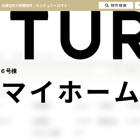
物件検索
新山下ベイシティ６号棟 神奈川県横浜市中区新山下3丁目｜3,899万円の中古マンション｜分譲住宅や新築物件｜センチュリー21マイホーム
中区
ＪＲ京浜東北・根岸線
新山下ベイシティ６号棟
６号棟
マイホーム
1994
専有面積
2
築年月
64.89m
歩18分
13,000円
8,700
管理費等
修繕積立金
5.6m²
バルコニー面積