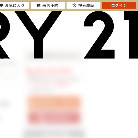
お気に入り
来店予約
検索履歴
ログイン
お気軽にお問い合わせください
045-320-0021
物件番号 RHS-033301-136491
※「ホームページを見た」
とお伝え下さい。
年3月築
円
お役立ち機能