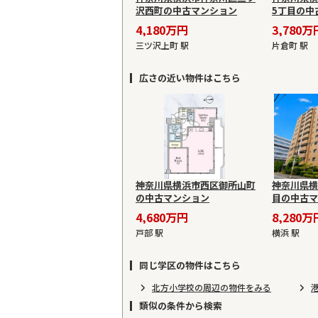
沢西町の中古マンション
5丁目の中
4,180万円
3,780万
三ツ沢上町 駅
片倉町 駅
広さの近い物件はこちら
神奈川県横浜市西区御所山町
神奈川県横
の中古マンション
目の中古マ
4,680万円
8,280万
戸部 駅
横浜 駅
同じ学区の物件はこちら
北方小学校の周辺の物件をみる
類似の条件から検索