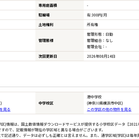
専用庭面積
-
駐輪場
有:300円/月
土地権利
所有権
管理形態：日勤
管理態様
管理組合：なし
管理会社：-
次回更新日
2026年08月14日
港中学校
)
中学校区
(神奈川県横浜市中区)
を見る
この学区の他の物件を見る
区)情報は、国土数値情報ダウンロードサービスが提供する小学校区データ【2021
のですので、記載情報が現在の学区域と異なる場合がございます。
上で記述通り、データは必ずしも正確とは言えません。また、通学区域(学区)は毎年