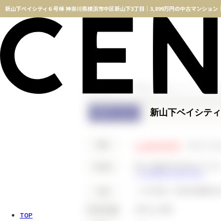
横浜不動産TOP
物件検索
中古マンション
横浜市
新山下ベイシティ
中古マンション
3,899万円
価格
神奈川県横浜市中区新山下3丁目
所在地
この地域周辺の物件を見る
ＪＲ京浜東北・根岸線
桜木町
徒
交通
1階/地上7階建
所在階/階数
TOP