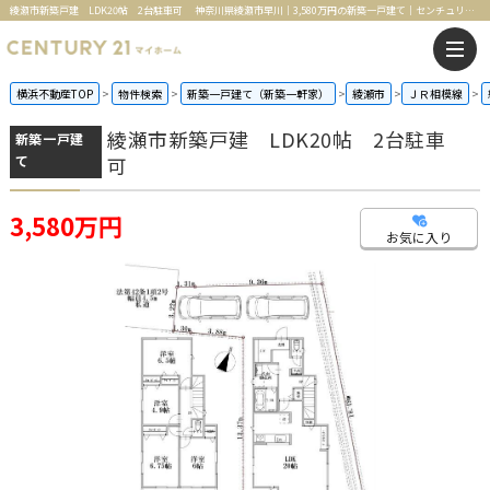
綾瀬市新築戸建 LDK20帖 2台駐車可 神奈川県綾瀬市早川｜3,580万円の新築一戸建て｜センチュリー21マイホーム
横浜不動産TOP
物件検索
新築一戸建て（新築一軒家）
綾瀬市
ＪＲ相模線
綾瀬市新築戸建 LDK20帖 2台駐車
新築一戸建
て
可
3,580万円
お気に入り