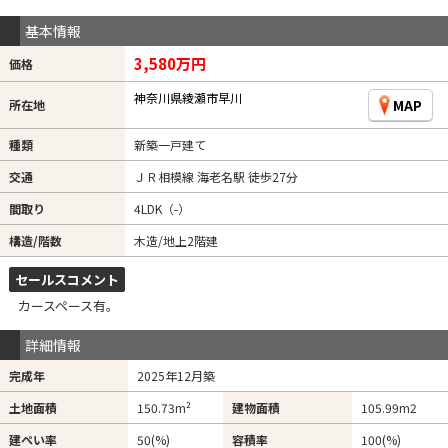
基本情報
3,580万円
価格
神奈川県綾瀬市早川
MAP
所在地
種類
新築一戸建て
交通
ＪＲ相模線 海老名駅 徒歩27分
間取り
4LDK（-）
構造/階数
木造/地上2階建
セールスコメント
カースペース有。
詳細情報
完成年
2025年12月築
土地面積
150.73m²
建物面積
105.99m
2
建ぺい率
50(%)
容積率
100(%)