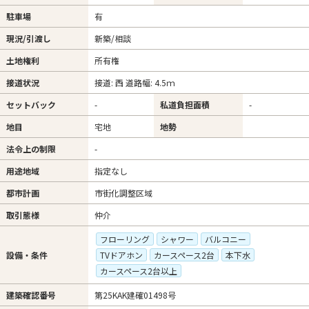
駐車場
有
現況/引渡し
新築/相談
土地権利
所有権
接道状況
接道: 西 道路幅: 4.5ｍ
セットバック
-
私道負担面積
-
地目
宅地
地勢
法令上の制限
-
用途地域
指定なし
都市計画
市街化調整区域
取引態様
仲介
フローリング
シャワー
バルコニー
設備・条件
TVドアホン
カースペース2台
本下水
カースペース2台以上
建築確認番号
第25KAK建確01498号