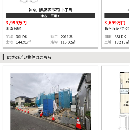
神奈川県藤沢市石川5丁目
中古一戸建て
3,999万円
3,699万円
湘南台駅 -
桜ヶ丘駅 徒歩1
間取
3SLDK
築年
2011年
間取
3SLDK
土地
144.91㎡
建物
115.92㎡
土地
132.13㎡
広さの近い物件はこちら