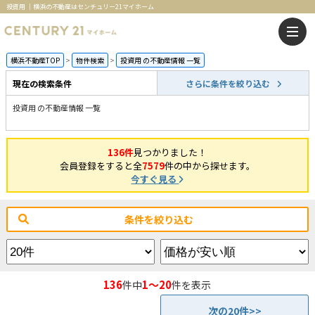
投資用 ｜横浜の不動産はセンチュリー21マイホーム
横浜不動産TOP
物件検索
投資用 の不動産情報 一覧
現在の検索条件
さらに条件を絞り込む
投資用 の不動産情報 一覧
136件
見つかりました！
会員登録をすると全
7579
件の中から探せます。
今すぐ見る
条件を絞り込む
136
1～20
件中
件を表示
次の20件>>