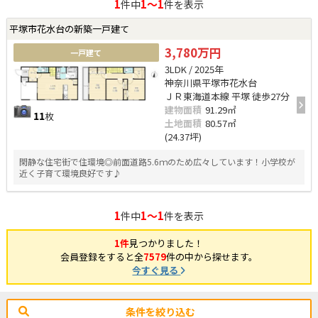
1
1～1
件中
件を表示
平塚市花水台の新築一戸建て
3,780万円
一戸建て
3LDK / 2025年
神奈川県平塚市花水台
ＪＲ東海道本線 平塚 徒歩27分
建物面積
91.29㎡
11
枚
土地面積
80.57㎡
(24.37坪)
閑静な住宅街で住環境◎前面道路5.6ｍのため広々しています！小学校が
近く子育て環境良好です♪
1
1～1
件中
件を表示
1件
見つかりました！
会員登録をすると全
7579
件の中から探せます。
今すぐ見る
条件を絞り込む