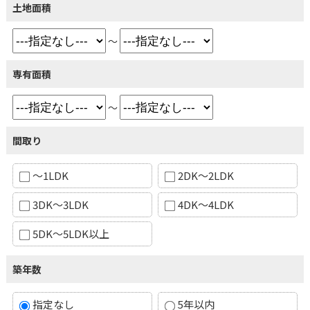
土地面積
～
専有面積
～
間取り
～1LDK
2DK～2LDK
3DK～3LDK
4DK～4LDK
5DK～5LDK以上
築年数
指定なし
5年以内