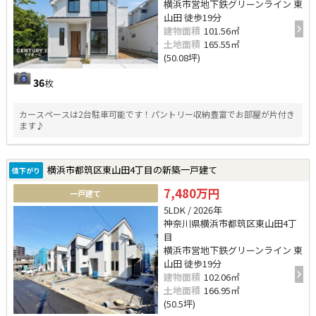
横浜市営地下鉄グリーンライン 東
山田 徒歩19分
建物面積
101.56㎡
土地面積
165.55㎡
(50.08坪)
36
枚
カースペースは2台駐車可能です！パントリー収納豊富でお部屋が片付き
ます♪
横浜市都筑区東山田4丁目の新築一戸建て
値下がり
7,480万円
一戸建て
5LDK / 2026年
神奈川県横浜市都筑区東山田4丁
目
横浜市営地下鉄グリーンライン 東
山田 徒歩19分
建物面積
102.06㎡
土地面積
166.95㎡
(50.5坪)