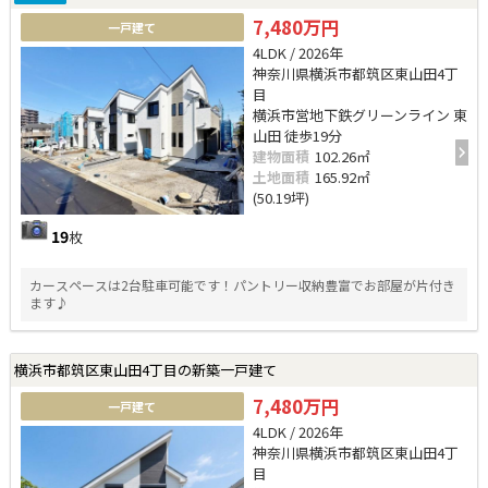
7,480万円
一戸建て
4LDK / 2026年
神奈川県横浜市都筑区東山田4丁
目
横浜市営地下鉄グリーンライン 東
山田 徒歩19分
建物面積
102.26㎡
土地面積
165.92㎡
(50.19坪)
19
枚
カースペースは2台駐車可能です！パントリー収納豊富でお部屋が片付き
ます♪
横浜市都筑区東山田4丁目の新築一戸建て
7,480万円
一戸建て
4LDK / 2026年
神奈川県横浜市都筑区東山田4丁
目