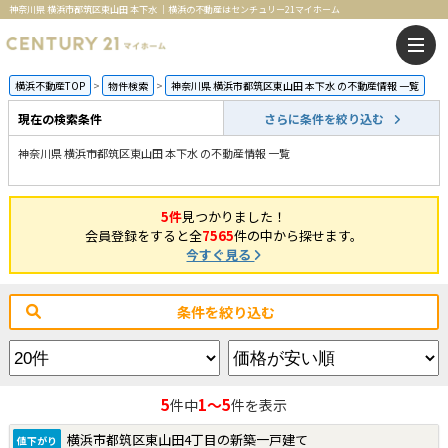
神奈川県 横浜市都筑区東山田 本下水 ｜横浜の不動産はセンチュリー21マイホーム
横浜不動産TOP
物件検索
神奈川県 横浜市都筑区東山田 本下水 の不動産情報 一覧
現在の検索条件
さらに条件を絞り込む
神奈川県 横浜市都筑区東山田 本下水 の不動産情報 一覧
5件
見つかりました！
会員登録をすると全
7565
件の中から探せます。
今すぐ見る
条件を絞り込む
5
1～5
件中
件を表示
横浜市都筑区東山田4丁目の新築一戸建て
値下がり