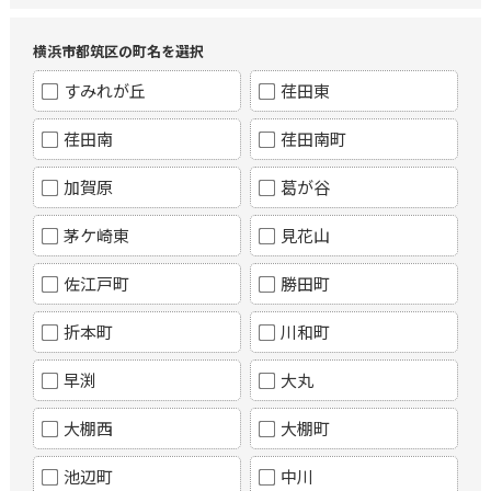
横浜市都筑区の町名を選択
すみれが丘
荏田東
荏田南
荏田南町
加賀原
葛が谷
茅ケ崎東
見花山
佐江戸町
勝田町
折本町
川和町
早渕
大丸
大棚西
大棚町
池辺町
中川