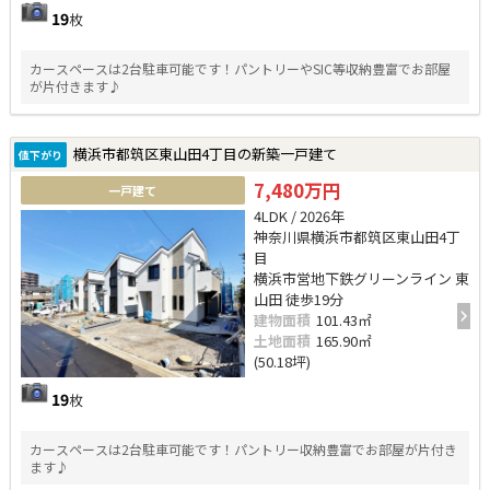
19
枚
カースペースは2台駐車可能です！パントリーやSIC等収納豊富でお部屋
が片付きます♪
横浜市都筑区東山田4丁目の新築一戸建て
値下がり
7,480万円
一戸建て
4LDK / 2026年
神奈川県横浜市都筑区東山田4丁
目
横浜市営地下鉄グリーンライン 東
山田 徒歩19分
建物面積
101.43㎡
土地面積
165.90㎡
(50.18坪)
19
枚
カースペースは2台駐車可能です！パントリー収納豊富でお部屋が片付き
ます♪