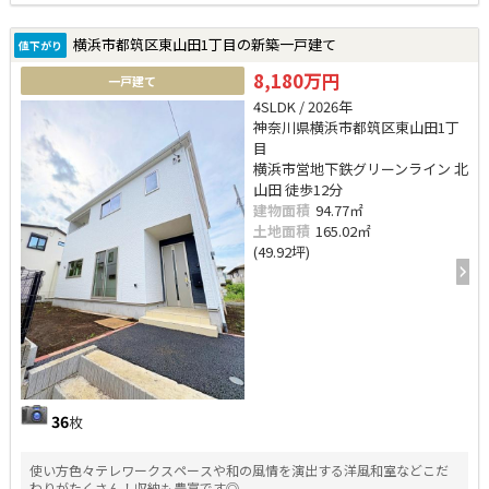
横浜市都筑区東山田1丁目の新築一戸建て
値下がり
8,180万円
一戸建て
4SLDK / 2026年
神奈川県横浜市都筑区東山田1丁
目
横浜市営地下鉄グリーンライン 北
山田 徒歩12分
建物面積
94.77㎡
土地面積
165.02㎡
(49.92坪)
36
枚
使い方色々テレワークスペースや和の風情を演出する洋風和室などこだ
わりがたくさん！収納も豊富です◎