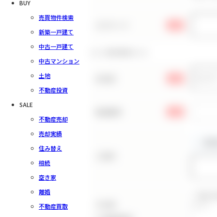
BUY
売買物件検索
パスワード
必須
新築一戸建て
中古一戸建て
お客様情報の入力
中古マンション
土地
お名前
必須
不動産投資
SALE
電話番号
必須
不動産売却
売却実績
住み替え
ご住所
相続
空き家
離婚
その他
不動産買取