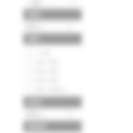
駅徒歩
間取り
～1LDK
2DK～2LDK
3DK～3LDK
4DK～4LDK
5DK～5LDK以上
築年数
建物面積