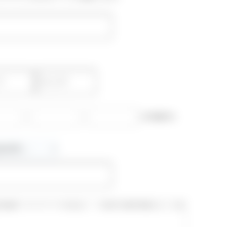
-
-
(半角数字)