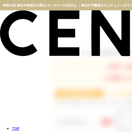
神奈川県 横浜市港南区日限山 カースペース2台以上 ｜横浜の不動産はセンチュリー21マ
神奈川県 横浜市港南区日限
TOPページ
物件検索
お探しの
お手数です
ログインID(メールアドレス)・パスワードの
メールアドレス
必須
TOP
※メー