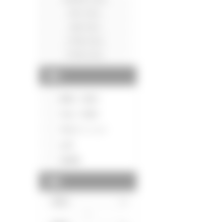
種別
新築一戸建て
中古一戸建て
中古マンション
土地
投資用
価格
～