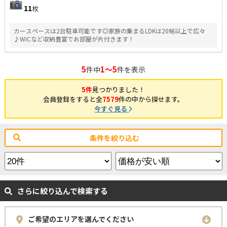
11
枚
カースペースは2台駐車可能です◎家族の集まるLDKは20帖以上で広々
♪WICなど収納豊富でお部屋が片付きます！
5
1～5
件中
件を表示
5件
見つかりました！
会員登録をすると全
7579
件の中から探せます。
今すぐ見る
条件を絞り込む
さらに絞り込んで検索する
ご希望のエリアを選んでください