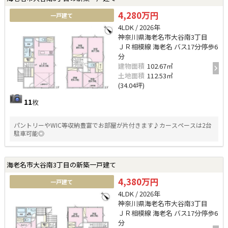
4,280万円
一戸建て
4LDK / 2026年
神奈川県海老名市大谷南3丁目
ＪＲ相模線 海老名 バス17分停歩6
分
建物面積
102.67㎡
土地面積
112.53㎡
(34.04坪)
11
枚
パントリーやWIC等収納豊富でお部屋が片付きます♪カースペースは2台
駐車可能◎
海老名市大谷南3丁目の新築一戸建て
4,380万円
一戸建て
4LDK / 2026年
神奈川県海老名市大谷南3丁目
ＪＲ相模線 海老名 バス17分停歩6
分