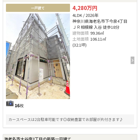
4,280万円
一戸建て
4LDK / 2026年
神奈川県海老名市下今泉4丁目
ＪＲ相模線 入谷 徒歩18分
建物面積
99.36㎡
土地面積
106.11㎡
(32.1坪)
16
枚
カースペースは2台駐車可能です◎収納豊富でお部屋が片付きます♪
海老名市大谷南3丁目の新築一戸建て