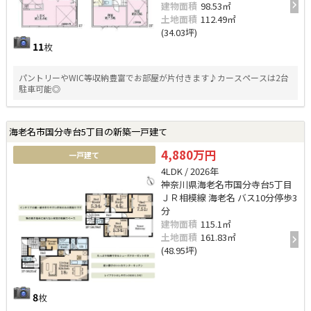
建物面積
98.53㎡
土地面積
112.49㎡
(34.03坪)
11
枚
パントリーやWIC等収納豊富でお部屋が片付きます♪カースペースは2台
駐車可能◎
海老名市国分寺台5丁目の新築一戸建て
4,880万円
一戸建て
4LDK / 2026年
神奈川県海老名市国分寺台5丁目
ＪＲ相模線 海老名 バス10分停歩3
分
建物面積
115.1㎡
土地面積
161.83㎡
(48.95坪)
8
枚