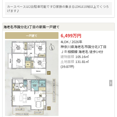
カースペースは2台駐車可能です◎家族の集まるLDKは18帖以上でくつろ
げます♪
海老名市国分北3丁目の新築一戸建て
6,499万円
一戸建て
4LDK / 2026年
神奈川県海老名市国分北3丁目
ＪＲ相模線 海老名 徒歩14分
建物面積
105.16㎡
土地面積
131.81㎡
(39.87坪)