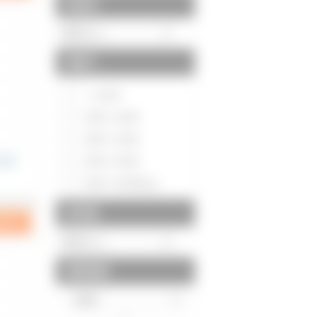
駅徒歩
間取り
～1LDK
2DK～2LDK
3DK～3LDK
4DK～4LDK
5DK～5LDK以上
築年数
建物面積