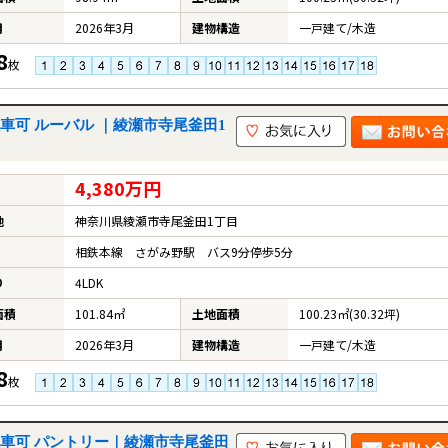
月
2026年3月
建物構造
一戸建て/木造
8
枚
車可 ルーバル ｜綾瀬市寺尾釜田1
4,380万円
地
神奈川県綾瀬市寺尾釜田1丁目
相鉄本線 さがみ野駅 バス9分停歩5分
り
4LDK
面積
101.84㎡
土地面積
100.23㎡(30.32坪)
月
2026年3月
建物構造
一戸建て/木造
8
枚
駐車可 パントリー｜綾瀬市寺尾釜田