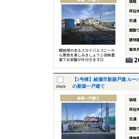
価格
所在
交通
間取
建物
築年
開放感のあるスカイバルコニーか
ら景色を楽しみましょう♪収納豊
2
富でお部屋が片付きます◎
【2号棟】綾瀬市新築戸建 ルー
check
の新築一戸建て
新築一戸建て
価格
所在
交通
間取
建物