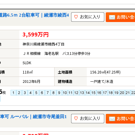
道路6.5ｍ 2台駐車可｜綾瀬市綾西4
3,599万円
地
神奈川県綾瀬市綾西4丁目
ＪＲ相模線 海老名駅 バス13分停歩3分
り
5LDK
面積
118㎡
土地面積
156.20㎡(47.25坪)
月
2012年6月
建物構造
一戸建て/木造
5
枚
駐車可 ルーバル｜綾瀬市寺尾釜田1