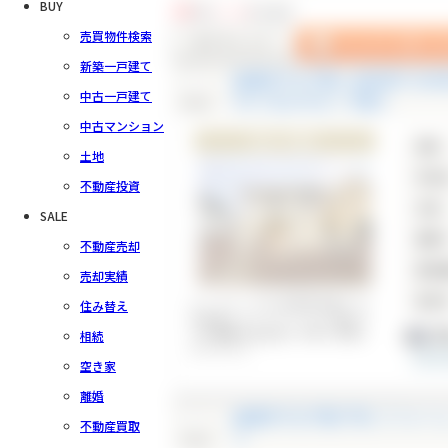
BUY
14
件中
1～14
件を表示
売買物件検索
新築一戸建て
綾瀬市中古戸建 2台駐車可 内
中古一戸建て
check
中6丁目の中古一戸建て
中古マンション
中古一戸建て
価格
土地
所在
不動産投資
交通
SALE
間取
不動産売却
建物
売却実績
築年
カースペースは2台駐車可能です！
住み替え
内外装フルリノベーション済みで
3
す◎閑静な住宅街で子育て世帯に
相続
ぴったり♪
空き家
離婚
綾瀬市中古戸建 平坦 リフォー
不動産買取
check
て