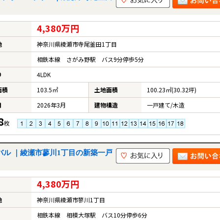
4,380万円
地
神奈川県綾瀬市寺尾釜田1丁目
相鉄本線 さがみ野駅 バス9分停歩5分
り
4LDK
面積
103.5㎡
土地面積
100.23㎡(30.32坪)
月
2026年3月
建物構造
一戸建て/木造
8
枚
バル ｜綾瀬市蓼川1丁目の新築一戸
4,380万円
地
神奈川県綾瀬市蓼川1丁目
相鉄本線 相模大塚駅 バス10分停歩6分