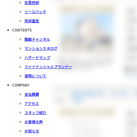
任意売却
中古一戸建て
価格
リースバック
所在
売却査定
交通
CONTENTS
動画チャンネル
間取
マンションカタログ
建物
ハザードマップ
築年
周辺に大型スーパーがあり生活利
便性◎玄関や各居室に収納があり
ファイナンシャルプランナー
3
お部屋が片付きます♪
保険について
COMPANY
会社概要
綾瀬市新築戸建 LDK20帖 
check
戸建て
アクセス
新築一戸建て
スタッフ紹介
価格
お客様の声
所在
お知らせ
交通