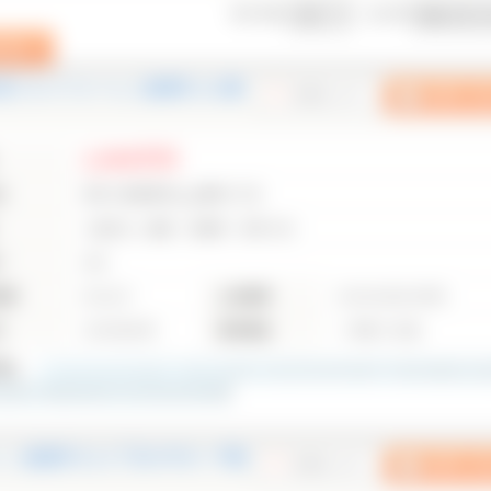
表示件数
並び順
外装フルリフォーム｜綾瀬市上土棚
2,980万円
地
神奈川県綾瀬市上土棚中6丁目
小田急江ノ島線 長後駅 徒歩19分
り
4DK
面積
83.62㎡
土地面積
142.00㎡(42.96坪)
月
1991年10月
建物構造
一戸建て/木造
6
枚
ム ｜綾瀬市大上1丁目の中古一戸建