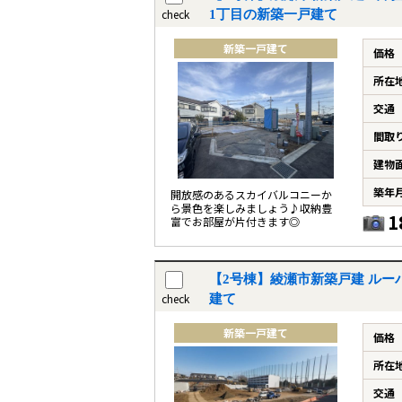
check
1丁目の新築一戸建て
新築一戸建て
価格
所在
交通
間取
建物
築年
開放感のあるスカイバルコニーか
ら景色を楽しみましょう♪収納豊
1
富でお部屋が片付きます◎
【2号棟】綾瀬市新築戸建 ルー
check
建て
新築一戸建て
価格
所在
交通