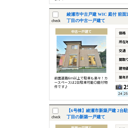
綾瀬市中古戸建 WIC 庭付 前面
check
丁目の中古一戸建て
中古一戸建て
価格
所在
交通
間取
建物
築年
前面道路6ｍ以上で駐車も楽々！カ
ースペースは2台駐車可能◎庭付物
2
件です♪
【6号棟】綾瀬市新築戸建 2台
check
丁目の新築一戸建て
新築一戸建て