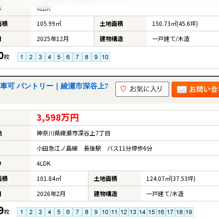
り
4LDK
面積
105.99㎡
土地面積
150.73㎡(45.6坪)
月
2025年12月
建物構造
一戸建て/木造
0
枚
駐車可 パントリー｜綾瀬市深谷上7
3,598万円
地
神奈川県綾瀬市深谷上7丁目
小田急江ノ島線 長後駅 バス11分停歩6分
り
4LDK
面積
101.84㎡
土地面積
124.07㎡(37.53坪)
月
2026年2月
建物構造
一戸建て/木造
9
枚