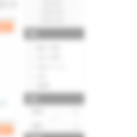
種別
新築一戸建て
中古一戸建て
中古マンション
土地
投資用
価格
～