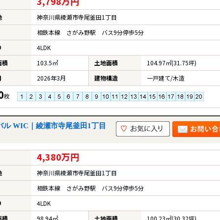
3,798万円
地
神奈川県綾瀬市寺尾釜田1丁目
相鉄本線 さがみ野駅 バス9分停歩5分
り
4LDK
面積
103.5㎡
土地面積
104.97㎡(31.75坪)
月
2026年3月
建物構造
一戸建て/木造
0
枚
バル WIC｜綾瀬市寺尾釜田1丁目
4,380万円
地
神奈川県綾瀬市寺尾釜田1丁目
相鉄本線 さがみ野駅 バス9分停歩5分
り
4LDK
面積
98.94㎡
土地面積
100.23㎡(30.32坪)