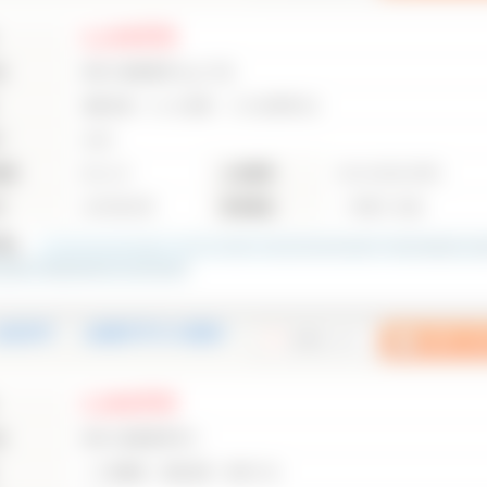
3,199万円
地
神奈川県綾瀬市大上1丁目
相鉄本線 かしわ台駅 バス5分停歩3分
り
4LDK
面積
86.11㎡
土地面積
86.25㎡(26.09坪)
月
2003年10月
建物構造
一戸建て/木造
4
枚
2台駐車可 ｜綾瀬市早川の新築一
3,580万円
地
神奈川県綾瀬市早川
ＪＲ相模線 海老名駅 徒歩27分