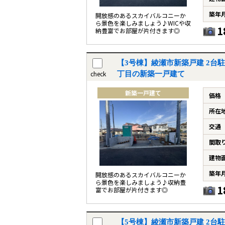
築年
開放感のあるスカイバルコニーか
ら景色を楽しみましょう♪WICや収
1
納豊富でお部屋が片付きます◎
【3号棟】綾瀬市新築戸建 2台駐
check
丁目の新築一戸建て
新築一戸建て
価格
所在
交通
間取
建物
築年
開放感のあるスカイバルコニーか
ら景色を楽しみましょう♪収納豊
1
富でお部屋が片付きます◎
【5号棟】綾瀬市新築戸建 2台