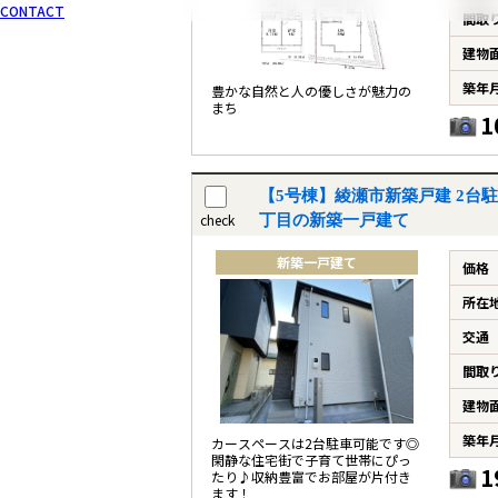
CONTACT
間取
建物
築年
豊かな自然と人の優しさが魅力の
まち
1
【5号棟】綾瀬市新築戸建 2台
check
丁目の新築一戸建て
新築一戸建て
価格
所在
交通
間取
建物
築年
カースペースは2台駐車可能です◎
閑静な住宅街で子育て世帯にぴっ
1
たり♪収納豊富でお部屋が片付き
ます！